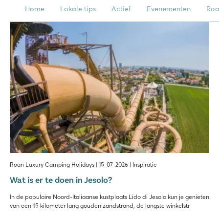
Home
Lokale tips
Actief
Evenementen
Ro
Roan Luxury Camping Holidays | 15-07-2026 | Inspiratie
Wat is er te doen in Jesolo?
In de populaire Noord-Italiaanse kustplaats Lido di Jesolo kun je genieten
van een 15 kilometer lang gouden zandstrand, de langste winkelstr