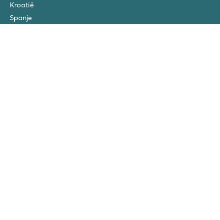
Kroatië
Spanje
Nederland
Oostenrijk
Luxemburg
Over
Over Roan
Duurzaamheid
Reisvoorwaarden
Veel gestelde vragen
Extra's bij te boeken
Blog
Privacy policy
Disclaimer
Copyright
Verzekeringen
Vacatures