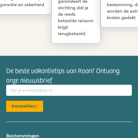
garandeert de
garantie en zekerheid.
bestemming, d
stichting dat je
worden de ext
de reeds
kosten gedekt.
betaalde reissom
krijgt
terugbetaald.
De beste vakantietips van Roan? Ontvang
onze nieuwsbrief
mailadres
Aanmelden
Bestemmingen