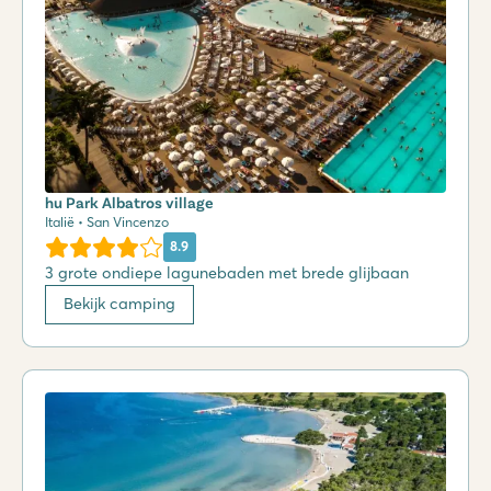
hu Park Albatros village
Italië • San Vincenzo
8.9
3 grote ondiepe lagunebaden met brede glijbaan
Bekijk camping