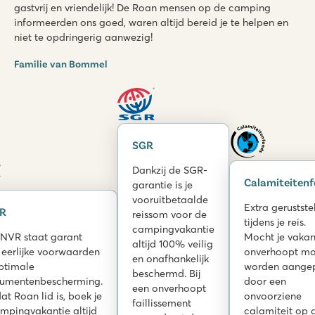
gastvrij en vriendelijk! De Roan mensen op de camping
informeerden ons goed, waren altijd bereid je te helpen en
niet te opdringerig aanwezig!
Familie van Bommel
SGR
Dankzij de SGR-
Calamiteiten
garantie is je
vooruitbetaalde
Extra gerustste
R
reissom voor de
tijdens je reis.
campingvakantie
NVR staat garant
Mocht je vakan
altijd 100% veilig
 eerlijke voorwaarden
onverhoopt mo
en onafhankelijk
ptimale
worden aange
beschermd. Bij
umentenbescherming.
door een
een onverhoopt
t Roan lid is, boek je
onvoorziene
faillissement
ampingvakantie altijd
calamiteit op 