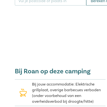
Bereken 
op het terras. Een paar keer per week kan de jeugd 
omgetoverde bar.
Nieuw! De Wait-app – jouw gratis di
Tijdens je vakantie heb je direct toegang tot meer da
boeken en luisterverhalen op je eigen tablet of tele
voor het hele gezin!
Op ontdekkingstocht in de omgevin
Ook in de omgeving van camping Le Ranc Davaine 
doen. De camping ligt op enkele kilometers van de 
Bij Roan op deze camping
lekker kunt eten en kunt winkelen. De kinderen zullen
meeneemt naar de snoepjesfabriek van Haribo of d
Bij jouw accommodatie: Elektrische
vakantie in de Ardèche is eigenlijk niet compleet z
grillplaat, overige barbecues verboden
Vanaf de camping worden dagelijks kano-excursies 
(onder voorbehoud van een
d’Arc, een natuurlijke rotsbrug over de Ardèche. Een
overheidsverbod bij droogte/hitte)
een aanrader!