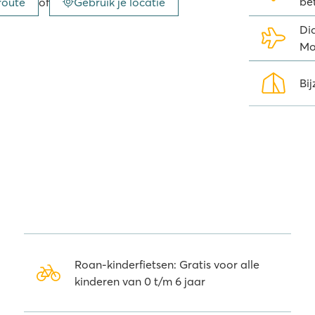
be
route
of
Gebruik je locatie
swingen in de tot disco
Di
Mo
gitale leesmap
Bij
n 2500 gratis tijdschriften,
foon. De gratis
Wait-app
is ideaal
g
in de
Ardèche
is veel te zien en te
gezellige plaats Ruoms waar je
 het leuk vinden als je ze
e krokodillenfarm. Maar een
onder een dagje (wildwater)kanoën.
Roan-kinderfietsen: Gratis voor alle
georganiseerd langs o.a. de Pont
kinderen van 0 t/m 6 jaar
 schitterende tocht en dus zeker