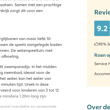
plaatsen. Samen met een prachtige
Revi
krijk zorgt dit voor een
9.2
glijbanen van maar liefst 10
95% b
 Tussen de speels aangelegde baden
zonnen. De waterspeeltuin, met
Roan o
e afkoeling.
Service 
it zwemparadijs. In het midden
ig zwembad, ideaal voor de
Accomm
 het water, kan het water van
minuten tijd. Uniek in deze
rveerd voor kinderen van 3 tot 12
 minstens 1.20m lang zijn.
Over d
 aantal overdekte en verwarmde