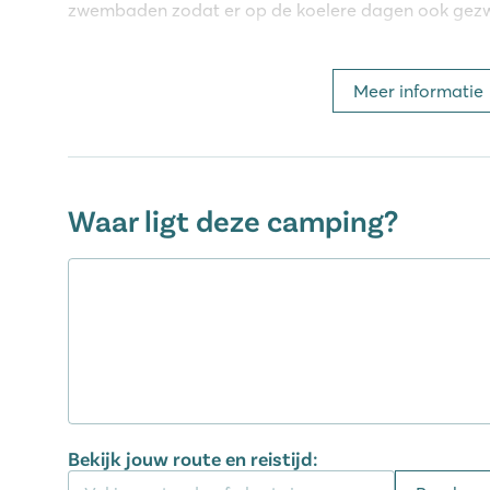
zwembaden zodat er op de koelere dagen ook ge
Tijd voor jezelf
Meer informatie
Even ultiem relaxen? Ga dan naar de zen-ruimte v
neem echt even tijd voor uzelf. Hier vind je onder a
een sauna. Of laat je verwennen met een massage o
lichaamsbehandeling. Het is allemaal mogelijk!
Waar ligt deze camping?
Veel te beleven: sport en spel
Op de middelgrote camping Le Ranc Davaine is veel 
Het animatieteam organiseert diverse activiteiten z
volleybaltoernooien en aquagym. De kinderen kunnen 
in de miniclub. Daarnaast kunnen ze zich vermaken i
of de jeu-de-boules banen van de camping.Voor de s
een padelbaan aanwezig. De vele activiteiten zorge
kindercamping in de Ardèche is. ’s Avonds kun je lekk
Bekijk jouw route en reistijd:
restaurant van de camping. Na het diner kun je reg