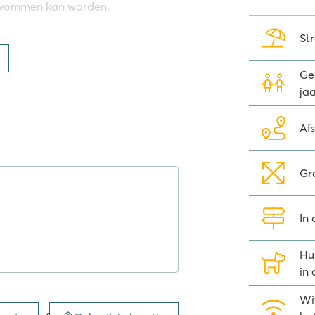
zwommen kan worden.
Str
an camping Le Ranc Davaine en
Ges
ndere een spa, hamam, jacuzzi en
jaa
f een andere
Af
Gr
te beleven voor het hele gezin.
oals tennistoernooien,
voor allerlei activiteiten terecht
In
n de speeltuin, op het luchtkussen
portliefhebbers is er bovendien
Hu
n ervoor dat het een leuke
in
er met zijn allen gaan eten in het
Wi
elmatig genieten van liveoptredens