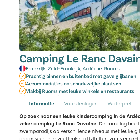
Camping Le Ranc Davai
Frankrijk
,
Zuid-Frankrijk
,
Ardèche
, Ruoms
Prachtig binnen en buitenbad met gave glijbanen
Accommodaties op schaduwrijke plaatsen
Vlakbij Ruoms met leuke winkels en restaurants
Informatie
Voorzieningen
Waterpret
Op zoek naar een leuke kindercamping in de Ardèc
zeker camping Le Ranc Davaine.
De camping heeft
zwemparadijs op verschillende niveaus met leuke g
organiseert hier veel leuke activiteiten, zoals een 