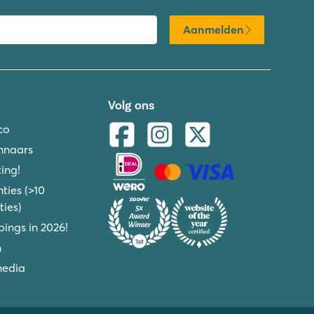
Aanmelden
Volg ons
co
nnaars
ing!
ties (>10
ies)
ings in 2026!
n
media