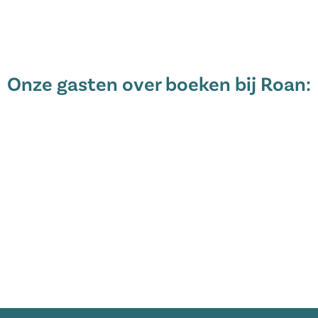
ne is voor iedereen veel te
ekkende rotspartijen, diepe dalen
ur maakt dit al één van de meest
s van Roan zorgen ook nog eens
Onze gasten over boeken bij Roan:
ten!
 Festival plaats. Een gezellig
s. Op de camping heb je geen
en er wel festivalbezoekers op de
stival te bezoeken