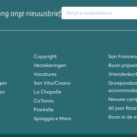
E-mailadres
ang onze nieuwsbrief
Copyright
San Frances
Verzekeringen
Roan prijswi
Vacatures
Vriendenkort
gen
San Vito/Cisano
Groepsvakan
accommodat
ken
La Chapelle
Nieuwe camp
Ca'Savio
40 jaar Roa
Piantelle
Roan in de 
Spiaggia e Mare