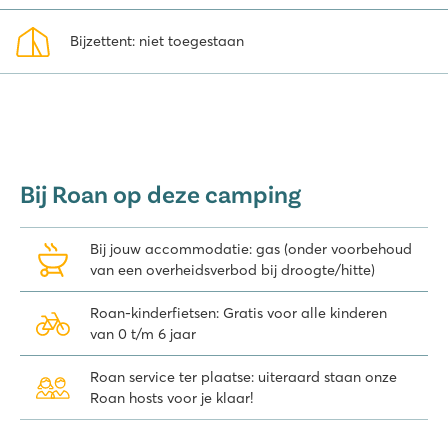
Er zijn vele mooie dorpjes en steden te bezoeken vanaf camping
Bijzettent: niet toegestaan
Playa Montroig. Op korte afstand zijn Cambrils, Reus en Tarragona
zeker de moeite waard. In Tarragona vind je meerdere Romeinse
bouwwerken die in de UNESCO Werelderfgoedlijst op zijn
genomen, zoals het amfitheater. Iets verder ligt de beroemde
wereldstad Barcelona, waar je de Sagrada Família, La Rambla en
Park Güell niet mag missen.
Bij Roan op deze camping
Tip: Geniet met het hele gezin in attractiepark PortAventura World.
Ben je enthousiast geworden over camping Playa Montroig? Bekijk
Bij jouw accommodatie: gas (onder voorbehoud
op je gemak onze accommodaties en boek direct online.
van een overheidsverbod bij droogte/hitte)
Roan-kinderfietsen: Gratis voor alle kinderen
van 0 t/m 6 jaar
Roan service ter plaatse: uiteraard staan onze
Roan hosts voor je klaar!