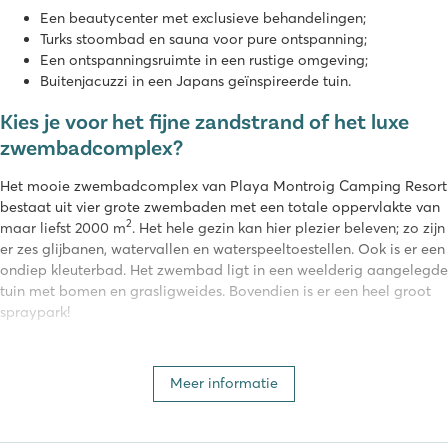
Een beautycenter met exclusieve behandelingen;
Turks stoombad en sauna voor pure ontspanning;
Een ontspanningsruimte in een rustige omgeving;
Buitenjacuzzi in een Japans geïnspireerde tuin.
Kies je voor het fijne zandstrand of het luxe
zwembadcomplex?
Het mooie zwembadcomplex van Playa Montroig Camping Resort
bestaat uit vier grote zwembaden met een totale oppervlakte van
2
maar liefst 2000 m
. Het hele gezin kan hier plezier beleven; zo zijn
er zes glijbanen, watervallen en waterspeeltoestellen. Ook is er een
ondiep kleuterbad. Het zwembad ligt in een weelderig aangelegde
tuin met bomen en grasligweides. Bovendien is er een heel groot
spraypark!
Playa Montroig ligt daarnaast aan een prachtig uitgestrekt
zandstrand van wel 1 km lang. Het bewaakte strand heeft ook een
Meer informatie
steiger. Bij de beachclub op het strand is het mogelijk deel te
nemen aan een uitgebreid activiteitenprogramma voor elke
leeftijd. Ook kunnen er kano's en subboards gehuurd worden