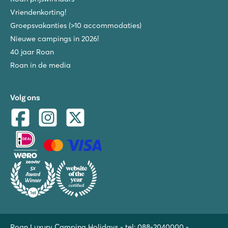
Vriendenkorting!
Groepsvakanties (>10 accommodaties)
Nieuwe campings in 2026!
40 jaar Roan
Roan in de media
Volg ons
Roan Luxury Camping Holidays - tel:
088-2040000
-