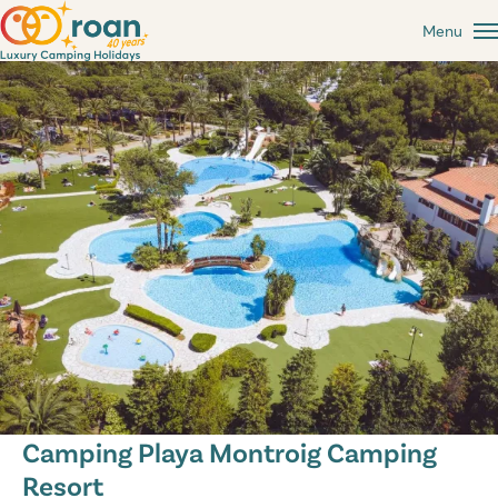
Menu
Camping Playa Montroig Camping
Resort