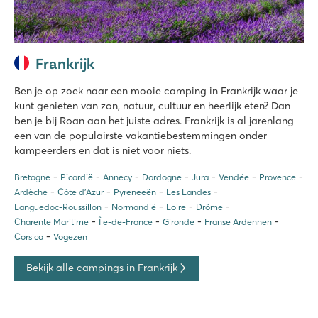
Frankrijk
Ben je op zoek naar een mooie camping in Frankrijk waar je
kunt genieten van zon, natuur, cultuur en heerlijk eten? Dan
ben je bij Roan aan het juiste adres. Frankrijk is al jarenlang
een van de populairste vakantiebestemmingen onder
kampeerders en dat is niet voor niets.
Bretagne
Picardië
Annecy
Dordogne
Jura
Vendée
Provence
Ardèche
Côte d’Azur
Pyreneeën
Les Landes
Languedoc-Roussillon
Normandië
Loire
Drôme
Charente Maritime
Île-de-France
Gironde
Franse Ardennen
Corsica
Vogezen
Bekijk alle campings in Frankrijk