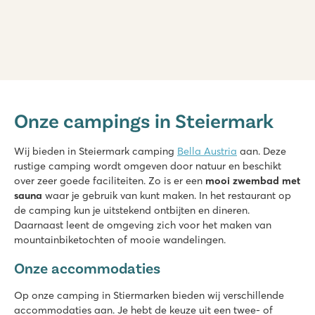
Bella Austria
Bella Austria
Onze campings in Steiermark
Oostenrijk - - Stiermarken - St. Peter am Kammersberg
★
★
★
★
Wij bieden in Steiermark camping
Bella Austria
aan. Deze
8.1
rustige camping wordt omgeven door natuur en beschikt
Mooi zwembad met apart kinderbad en ligweide
over zeer goede faciliteiten. Zo is er een
mooi zwembad met
Stacaravans staan op zeer ruime plaatsen
sauna
waar je gebruik van kunt maken. In het restaurant op
Prachtige omgeving voor mooie wandelingen
de camping kun je uitstekend ontbijten en dineren.
Daarnaast leent de omgeving zich voor het maken van
mountainbiketochten of mooie wandelingen.
Onze accommodaties
Op onze camping in Stiermarken bieden wij verschillende
accommodaties aan. Je hebt de keuze uit een twee- of