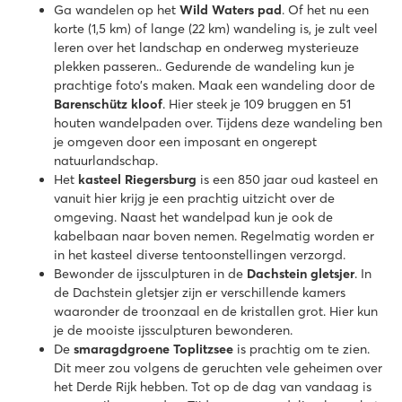
Ga wandelen op het
Wild Waters pad
. Of het nu een
korte (1,5 km) of lange (22 km) wandeling is, je zult veel
leren over het landschap en onderweg mysterieuze
plekken passeren.. Gedurende de wandeling kun je
prachtige foto’s maken. Maak een wandeling door de
Barenschütz kloof
. Hier steek je 109 bruggen en 51
houten wandelpaden over. Tijdens deze wandeling ben
je omgeven door een imposant en ongerept
natuurlandschap.
Het
kasteel Riegersburg
is een 850 jaar oud kasteel en
vanuit hier krijg je een prachtig uitzicht over de
omgeving. Naast het wandelpad kun je ook de
kabelbaan naar boven nemen. Regelmatig worden er
in het kasteel diverse tentoonstellingen verzorgd.
Bewonder de ijssculpturen in de
Dachstein gletsjer
. In
de Dachstein gletsjer zijn er verschillende kamers
waaronder de troonzaal en de kristallen grot. Hier kun
je de mooiste ijssculpturen bewonderen.
De
smaragdgroene Toplitzsee
is prachtig om te zien.
Dit meer zou volgens de geruchten vele geheimen over
het Derde Rijk hebben. Tot op de dag van vandaag is