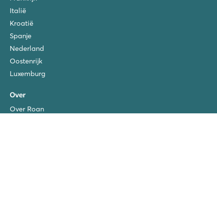
Italië
Kroatië
Spanje
Nederland
Oostenrijk
Luxemburg
Over
Over Roan
Duurzaamheid
Reisvoorwaarden
Veel gestelde vragen
Extra's bij te boeken
Blog
Privacy policy
Disclaimer
Copyright