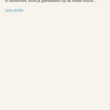
in Steiermark, word je getrakteerd op de meest mooie
uitzichten en panorama’s.
Lees verder