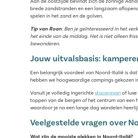
Aan de oostzijde bevindt zich de zonnige Adriat
brede zandstranden en een langzaam aflopende, 
spelen in het zand en de golven.
Tip van Roan
: Ben je geïnteresseerd in het ve
het einde van de middag. Het is niet alleen fri
bewonderen.
Jouw uitvalsbasis: kamper
Een belangrijk voordeel van Noord-Italië is dat
hebben we hoogwaardige campings gekozen in d
Vanuit je volledig ingerichte
stacaravan
of luxe
toppen van de bergen of het centrum van een 
waardoor je na een lange dag wandelen heerlij
Veelgestelde vragen over No
Wat zijn de mooiste plekken in Noord-Italië?