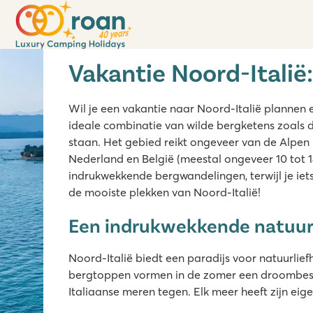
Blog
Inspiratie
Vakantie Noord-Italië: de 
Roan Luxury Camping Holidays | 03-06-2026 | I
Vakantie Noord-Italië
Wil je een vakantie naar Noord-Italië plannen e
ideale combinatie van wilde bergketens zoals 
staan. Het gebied reikt ongeveer van de Alpen 
Nederland en België (meestal ongeveer 10 tot 1
indrukwekkende bergwandelingen, terwijl je iets
de mooiste plekken van Noord-Italië!
Een indrukwekkende natuur
Noord-Italië biedt een paradijs voor natuurlie
bergtoppen vormen in de zomer een droombeste
Italiaanse meren tegen. Elk meer heeft zijn eig