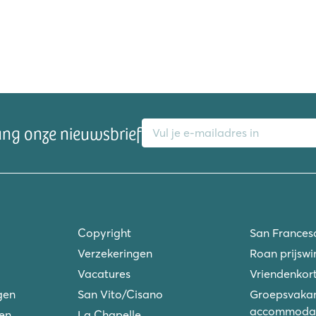
E-mailadres
ang onze nieuwsbrief
Copyright
San Frances
Verzekeringen
Roan prijswi
Vacatures
Vriendenkort
gen
San Vito/Cisano
Groepsvakan
accommodat
ken
La Chapelle