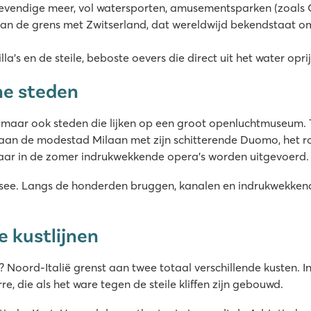
levendige meer, vol watersporten, amusementsparken (zoals G
aan de grens met Zwitserland, dat wereldwijd bekendstaat om
la's en de steile, beboste oevers die direct uit het water opri
che steden
, maar ook steden die lijken op een groot openluchtmuseum. 
k aan de modestad Milaan met zijn schitterende Duomo, het
aar in de zomer indrukwekkende opera's worden uitgevoerd.
st-see. Langs de honderden bruggen, kanalen en indrukwekke
 kustlijnen
 Noord-Italië grenst aan twee totaal verschillende kusten. I
, die als het ware tegen de steile kliffen zijn gebouwd.