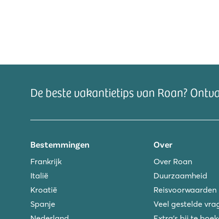
De beste vakantietips van Roan? Ontv
Bestemmingen
Over
Frankrijk
Over Roan
Italië
Duurzaamheid
Kroatië
Reisvoorwaarden
Spanje
Veel gestelde vra
Nederland
Extra's bij te boe