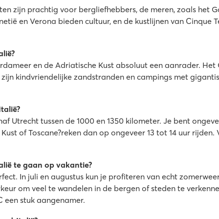
eten zijn prachtig voor bergliefhebbers, de meren, zoals het
netië en Verona bieden cultuur, en de kustlijnen van Cinque T
lië?
rdameer en de Adriatische Kust absoluut een aanrader. Het
 zijn kindvriendelijke zandstranden en campings met giganti
talië?
anaf Utrecht tussen de 1000 en 1350 kilometer. Je bent ongev
 Kust of Toscane?reken dan op ongeveer 13 tot 14 uur rijden. V
alië te gaan op vakantie?
ect. In juli en augustus kun je profiteren van echt zomerwee
eur om veel te wandelen in de bergen of steden te verkennen
C een stuk aangenamer.