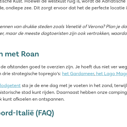
ische Kust. Hoewel de westkust ruig is, wordt de Adriatische
ondiepe zee. Dit zorgt ervoor dat het de perfecte locatie is
rkennen van drukke steden zoals Venetië of Verona? Plan je da
sser, maar de meeste dagtoeristen zijn ook vertrokken, waard
en met Roan
 de afstanden goed te overzien zijn. Je hoeft dus niet ver we
rie strategische topregio's:
het Gardameer
,
het Lago Mag
lodgetent
sta je de ene dag met je voeten in het zand, terwi
historische stad kunt rijden. Daarnaast hebben onze campi
k kunt afkoelen en ontspannen.
ord-Italië (FAQ)