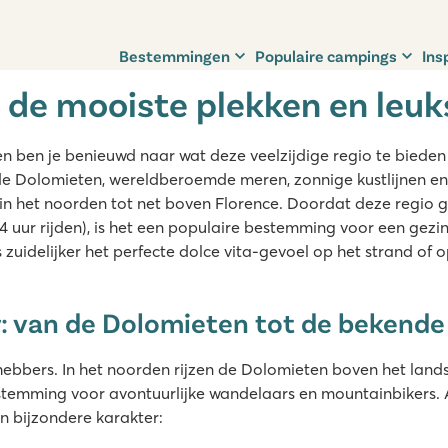
mooiste plekken en leukste tips
nspiratie
Bestemmingen
Populaire campings
Ins
: de mooiste plekken en leuk
n ben je benieuwd naar wat deze veelzijdige regio te bieden 
de Dolomieten, wereldberoemde meren, zonnige kustlijnen en
in het noorden tot net boven Florence. Doordat deze regio g
4 uur rijden), is het een populaire bestemming voor een gezin
 zuidelijker het perfecte dolce vita-gevoel op het strand of o
: van de Dolomieten tot de bekend
fhebbers. In het noorden rijzen de Dolomieten boven het lan
mming voor avontuurlijke wandelaars en mountainbikers. A
en bijzondere karakter: