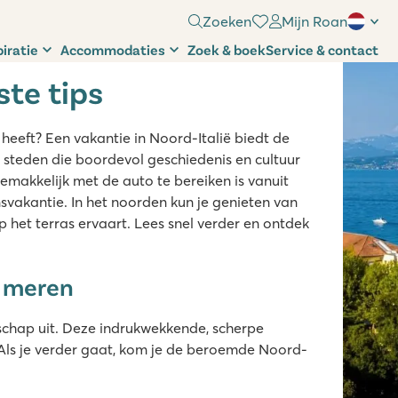
Zoeken
Mijn Roan
piratie
Accommodaties
Zoek & boek
Service & contact
ste tips
heeft? Een vakantie in Noord-Italië biedt de
 steden die boordevol geschiedenis en cultuur
emakkelijk met de auto te bereiken is vanuit
svakantie. In het noorden kun je genieten van
p het terras ervaart. Lees snel verder en ontdek
e meren
dschap uit. Deze indrukwekkende, scherpe
ls je verder gaat, kom je de beroemde Noord-