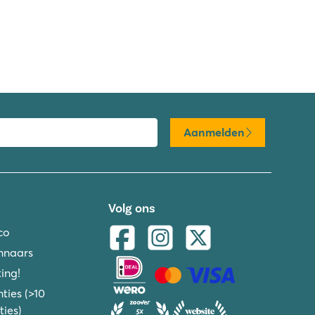
Aanmelden
Volg ons
co
nnaars
ing!
ties (>10
ies)