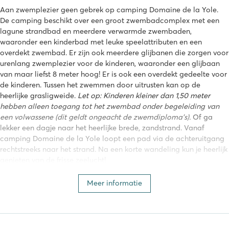
Aan zwemplezier geen gebrek op camping Domaine de la Yole.
De camping beschikt over een groot zwembadcomplex met een
lagune strandbad en meerdere verwarmde zwembaden,
waaronder een kinderbad met leuke speelattributen en een
overdekt zwembad. Er zijn ook meerdere glijbanen die zorgen voor
urenlang zwemplezier voor de kinderen, waaronder een glijbaan
van maar liefst 8 meter hoog! Er is ook een overdekt gedeelte voor
de kinderen. Tussen het zwemmen door uitrusten kan op de
heerlijke grasligweide.
Let op: Kinderen kleiner dan 1,50 meter
hebben alleen toegang tot het zwembad onder begeleiding van
een volwassene (dit geldt ongeacht de zwemdiploma's).
Of ga
lekker een dagje naar het heerlijke brede, zandstrand. Vanaf
camping Domaine de la Yole loopt een pad via de achteruitgang
rechtstreeks naar het strand. Na een korte wandeling kun je heerlijk
genieten van de frisse zeelucht!
Domaine de la Yole behoort tot Homair
Meer informatie
Deze camping maakt deel uit van onze eigen Homair campings.
Een vakantie op een Homair camping staat garant voor: plezier
voor de hele familie, waterparken met spectaculaire glijbanen,