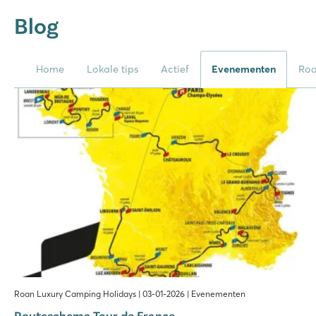
Blog
Home
Lokale tips
Actief
Evenementen
Ro
Roan Luxury Camping Holidays | 03-01-2026 | Evenementen
Routeschema Tour de France