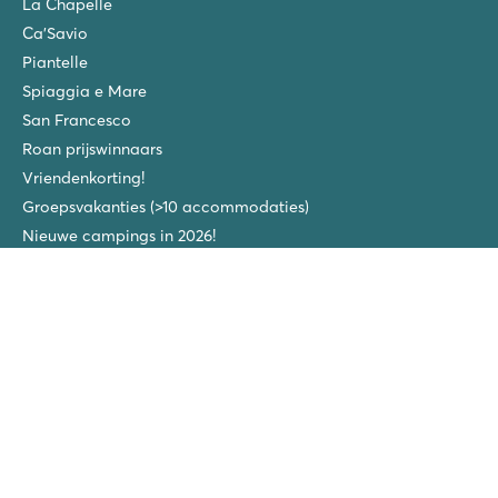
La Chapelle
Ca'Savio
Piantelle
Spiaggia e Mare
San Francesco
Roan prijswinnaars
Vriendenkorting!
Groepsvakanties (>10 accommodaties)
Nieuwe campings in 2026!
40 jaar Roan
Roan in de media
Volg ons