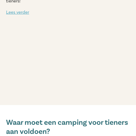
tieners!
Lees verder
Valamar Camping Lanterna
Valamar Camping Lanterna
Waar moet een camping voor tieners
Kroatië - Kroatische kust - Istrië - Poreč
aan voldoen?
★
★
★
★