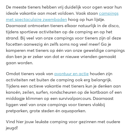
8.6
De meeste tieners hebben vrij duidelijk voor ogen waar hun
Groot zwembadcomplex met meerdere glijbanen
ideale vakantie aan moet voldoen. Vaak staan
campings
Accommodaties vlakbij familiezwembad
met spectaculaire zwembaden
hoog op hun lijstje.
20 autominuten van Poreč
Daarnaast ontmoeten tieners elkaar natuurlijk in de disco,
De Schatberg
tijdens sportieve activiteiten op de camping en op het
De Schatberg
strand. Bij veel van onze campings voor tieners zijn al deze
Nederland - - Limburg - Sevenum
facetten aanwezig én zelfs soms nog veel meer! Ga je
kamperen met tieners op één van onze geweldige campings
★
★
★
★
★
dan ben je er zeker van dat er nieuwe vrienden gemaakt
8.2
gaan worden.
Zwembaden zowel binnen als buiten met glijbaan én zwemm
Uitgebreid entertainmentprogramma én binnenspeeltuin
Omdat tieners vaak van
avontuur en actie
houden zijn
Gelegen aan de prachtige Noord-Limburgse Peel
activiteiten net buiten de camping ook erg belangrijk.
Tijdens een actieve vakantie met tieners kun je denken aan
hu Eraclea Mare
kanoën, zeilen, surfen, rondscheuren op de kartbaan of een
hu Eraclea Mare
middagje klimmen op een survivalparcours. Daarnaast
Italië - Noord-Italië - Adriatische kust - Eraclea Mare
liggen veel van onze campings voor tieners vlakbij
pretparken, grote steden én aquaparken.
★
★
★
★
★
Nieuw: Waterpark met glijbanen van wel 90.000 m2
Vind hier jouw leukste camping voor gezinnen met oudere
Stacaravans in autovrije, sfeervolle straatjes
jeugd!