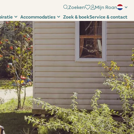
Zoeken
Mijn Roan
piratie
Accommodaties
Zoek & boek
Service & contact