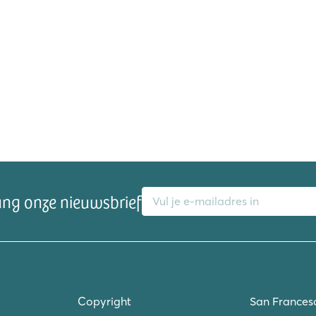
E-mailadres
ang onze nieuwsbrief
Copyright
San Frances