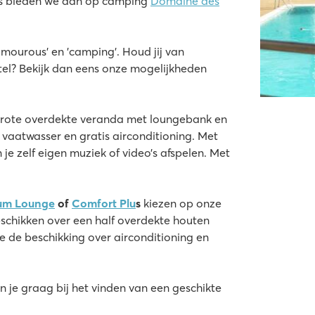
 bieden we aan op camping
Domaine des
ourous' en 'camping'. Houd jij van
tel? Bekijk dan eens onze mogelijkheden
grote overdekte veranda met loungebank en
 vaatwasser en gratis airconditioning. Met
 je zelf eigen muziek of video’s afspelen. Met
um Lounge
of
Comfort Plu
s
kiezen op onze
schikken over een half overdekte houten
je de beschikking over airconditioning en
n je graag bij het vinden van een geschikte