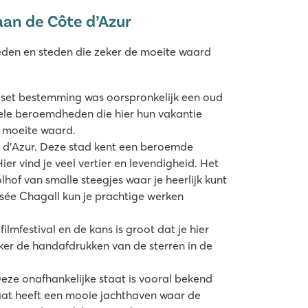
an de Côte d’Azur
eden en steden die zeker de moeite waard
tset bestemming was oorspronkelijk een oud
vele beroemdheden die hier hun vakantie
 moeite waard.
e d'Azur. Deze stad kent een beroemde
r vind je veel vertier en levendigheid. Het
hof van smalle steegjes waar je heerlijk kunt
sée Chagall kun je prachtige werken
lmfestival en de kans is groot dat je hier
eker de handafdrukken van de sterren in de
ze onafhankelijke staat is vooral bekend
aat heeft een mooie jachthaven waar de