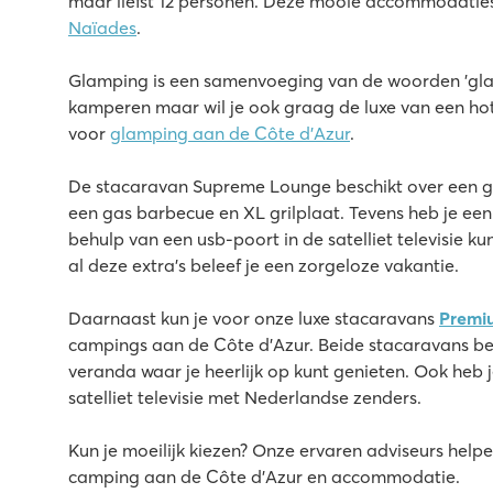
maar liefst
12 personen.
Deze mooie accommodaties
2 zwembaden met een glijbaan en tropisch lagunebad
Naïades
.
Onze stacaravans staan vlakbij de animatie
Breng een bezoek aan het bekende Saint Tropez
Glamping is een samenvoeging van de woorden 'glam
kamperen maar wil je ook graag de luxe van een ho
La Baume
voor
glamping aan de Côte d’Azur
.
La Baume
Frankrijk - Zuid-Frankrijk - Côte d’Azur - Fréjus
De stacaravan Supreme Lounge beschikt over een 
★
★
★
★
★
een gas barbecue en XL grilplaat. Tevens heb je een
8.3
behulp van een usb-poort in de satelliet televisie kun
2 geweldige zwembadcomplexen met glijbanen
al deze extra’s beleef je een zorgeloze vakantie.
Leuke animatie en mooie faciliteiten
Charmante steden en dorpjes in de omgeving
Daarnaast kun je voor onze luxe stacaravans
Premi
campings aan de Côte d’Azur. Beide stacaravans be
veranda waar je heerlijk op kunt genieten. Ook heb 
satelliet televisie met Nederlandse zenders.
Kun je moeilijk kiezen? Onze ervaren adviseurs helpe
camping aan de Côte d’Azur en accommodatie.