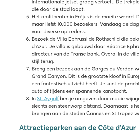
internationale jetset graag vertoeft. De trekpl
die door de stad loopt.
Het amfitheater in Fréjus is de moeite waard.
maar liefst 10.000 bezoekers. Vandaag de dag
voor diverse optredens.
Bezoek de Villa Ephrussi de Rothschild die bek
d’Azur. De villa is gebouwd door Béatrice Ephru
directeur van de Franse bank. Overal in de vill
stijl terug.
Breng een bezoek aan de Gorges du Verdon wa
Grand Canyon. Dit is de grootste kloof in Eur
een fantastisch uitzicht heeft. Je kunt de prac
auto of tijdens een spannende kanotocht.
In
St. Aygulf
ben je omgeven door mooie wijngaa
slechts een steenworp afstand. Daarnaast is 
brengen aan de steden Cannes en St.Tropez wa
Attractieparken aan de Côte d’Azur