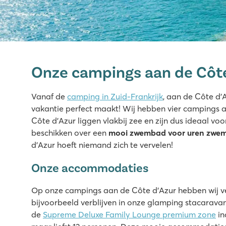
Domaine des Naïades
Domaine des Naïades
Onze campings aan de Côte
Frankrijk - Zuid-Frankrijk - Côte d’Azur - Grimaud
★
★
★
★
★
Vanaf de
camping in Zuid-Frankrijk
, aan de Côte d'A
8.4
vakantie perfect maakt! Wij hebben vier campings 
Verblijf tot 12 personen in de Supreme Deluxe Family L
Côte d’Azur liggen vlakbij zee en zijn dus ideaal v
Mooi zwembadcomplex met glijbanen en kinderbad
beschikken over een
mooi zwembad voor uren zwem
Saint Tropez per veerdienst te bereiken
d’Azur hoeft niemand zich te vervelen!
La Pierre Verte
Onze accommodaties
La Pierre Verte
Frankrijk - Zuid-Frankrijk - Côte d’Azur - Fréjus
Op onze campings aan de Côte d’Azur hebben wij ve
bijvoorbeeld verblijven in onze glamping stacarava
★
★
★
★
de
Supreme Deluxe Family Lounge premium zone
in
8.6