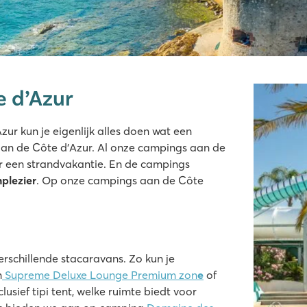
 d’Azur
zur kun je eigenlijk alles doen wat een
aan de Côte d’Azur. Al onze campings aan de
ounge met Tipi tent
oor een strandvakantie. En de campings
plezier
. Op onze campings aan de Côte
rschillende stacaravans. Zo kun je
n
Supreme Deluxe Lounge Premium zon
e
of
clusief tipi tent, welke ruimte biedt voor