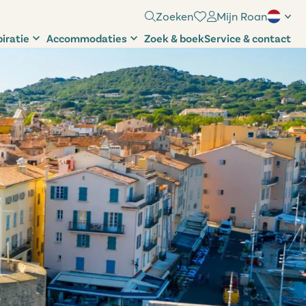
Zoeken
Mijn Roan
piratie
Accommodaties
Zoek & boek
Service & contact