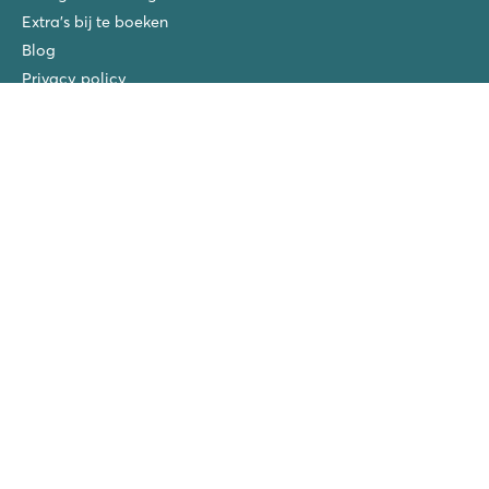
Extra's bij te boeken
Blog
Privacy policy
Disclaimer
Copyright
Verzekeringen
Vacatures
San Vito/Cisano
La Chapelle
Ca'Savio
Piantelle
Spiaggia e Mare
San Francesco
Roan prijswinnaars
Vriendenkorting!
Groepsvakanties (>10 accommodaties)
Nieuwe campings in 2026!