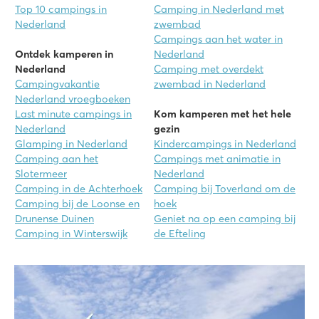
Top 10 campings in
Camping in Nederland met
Nederland
zwembad
Campings aan het water in
Ontdek kamperen in
Nederland
Nederland
Camping met overdekt
Campingvakantie
zwembad in Nederland
Nederland vroegboeken
Last minute campings in
Kom kamperen met het hele
Nederland
gezin
Glamping in Nederland
Kindercampings in Nederland
Camping aan het
Campings met animatie in
Slotermeer
Nederland
Camping in de Achterhoek
Camping bij Toverland om de
Camping bij de Loonse en
hoek
Drunense Duinen
Geniet na op een camping bij
Camping in Winterswijk
de Efteling