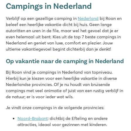
Campings in Nederland
Nederland - - Noord Brabant - Kaatsheuvel
★
★
★
★
Verblijf op een gezellige camping in
Nederland
bij Roan en
8.4
beleef een heerlijke vakantie dicht bij huis. Geen lange
Verwarmd binnenzwembad, gave buitenglijbanen én watersp
autoritten en uren in de file, maar wel het gevoel dat je er
Prachtige ligging bij de Loonse en Drunense duinen
even helemaal uit bent. Kies uit de top 7 beste campings in
Op slechts 8 autominuten van pretpark de Efteling
Nederland en geniet van luxe, comfort en plezier. Jouw
ultieme vakantiegevoel begint dichterbij dan je denkt!
Marvilla Parks Friese Meren
Marvilla Parks Friese Meren
Op vakantie naar de camping in Nederland
Nederland - - Friesland - Lemmer
Bij Roan vind je campings in Nederland van topniveau.
★
★
★
★
Hierbij kun je kiezen voor een heerlijke vakantie in diverse
8.4
Nederlandse provincies. Of je nu houdt van bruisende
Overzichtelijk binnenzwembad
campings met veel animatie of juist van een rustig verblijf in
Gezellig restaurant met fijn terras
de natuur; er is voor ieder wat wils.
Op loopafstand van het Slotermeer
Je vindt onze campings in de volgende provincies:
De Schatberg
De Schatberg
Noord-Brabant
: dichtbij de Efteling en andere
Nederland - - Limburg - Sevenum
attracties, ideaal voor gezinnen met kinderen.