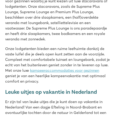
voor gezinnen waarbij je kunt kiezen uit luxe stacaravans of
Divers animatieprogramma voor jong en oud
lodgetenten. Onze stacaravans, zoals de Supreme Plus
Geweldige 5-sterrencamping op de Veluwe
Lounge, Supreme Lounge en Premium Plus Lounge,
beschikken over drie slaapkamers, een (half)overdekte
TerSpegelt
veranda met loungebank, satelliettelevisie en een
TerSpegelt
vaatwasser. De Supreme Plus Lounge is ons paradepaardje
Nederland - - Noord Brabant - Eersel
en heeft drie slaapkamers, twee badkamers en een royale
veranda met zonnedek.
★
★
★
★
★
9
Onze lodgetenten bieden een ruime leefruimte dankzij de
Binnenzwembad en overdekt sterrenstrand
vaste luifel die je deels open kunt zetten aan de voorzijde.
Faciliteiten en animatie voor jong en oud
Compleet met comfortabele tuinset en loungebank, zodat je
Gelegen in de prachtige Brabantse Kempen
echt van het buitenleven geniet zonder in te leveren op luxe.
Met onze luxe
kampeeraccommodaties voor gezinnen
geniet je van een heerlijke kampeervakantie met optimaal
comfort en privacy.
Leuke uitjes op vakantie in Nederland
Er zijn tal van leuke uitjes die je kunt doen op vakantie in
Nederland! Van een dagje Efteling in Noord-Brabant en
avontuurlijke tochten door de natuur in Gelderland tot een