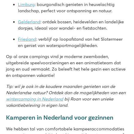
★
★
★
★
★
Limburg
: bourgondisch genieten in heuvelachtig
8.2
landschap, perfect voor ontspanning en natuur.
Zwembaden zowel binnen als buiten met glijbaan én zwemm
Uitgebreid entertainmentprogramma én binnenspeeltuin
Gelderland
: ontdek bossen, heidevelden en landelijke
Gelegen aan de prachtige Noord-Limburgse Peel
dorpjes, ideaal voor wandel- en fietstochten.
De Twee Bruggen
Friesland
: verblijf op loopafstand van het Slotermeer
De Twee Bruggen
en geniet van watersportmogelijkheden.
Nederland - - Gelderland - Winterswijk
Op al onze campings vind je moderne zwembaden,
★
★
★
★
★
uitgebreide speelvoorzieningen en een animatieteam dat
9.7
jong en oud vermaakt. Zo beleeft het hele gezin een actieve
Zowel binnen- als buitenzwembad met glijbanen
én ontspannen vakantie!
Themapark Bommelwereld op slechts 20 autominuten rijden!
Gelegen in het Nationaal Landschap Winterswijk
Tip: wil je ook in de koudere maanden genieten van de
Nederlandse natuur? Ontdek dan de mogelijkheden van een
Vakantiepark Ackersate
wintercamping in Nederland
bij Roan voor een unieke
Vakantiepark Ackersate
vakantiebeleving in eigen land.
Nederland - - Gelderland - Voorthuizen
Kamperen in Nederland voor gezinnen
★
★
★
★
★
9.1
We hebben tal van comfortabele kampeeraccommodaties
Binnen- en buitenzwembad én nieuw waterspeeltoestel in 20