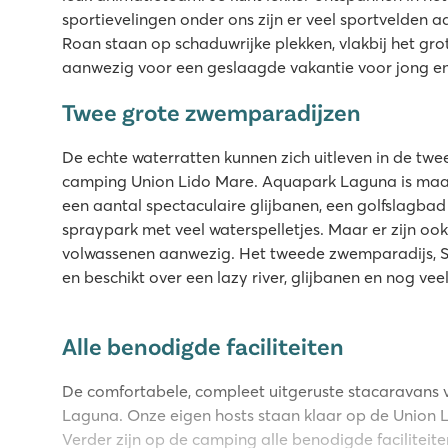
sportievelingen onder ons zijn er veel sportvelden 
Roan staan op schaduwrijke plekken, vlakbij het gro
aanwezig voor een geslaagde vakantie voor jong e
Twee grote zwemparadijzen
De echte waterratten kunnen zich uitleven in de 
camping Union Lido Mare. Aquapark Laguna is maar 
een aantal spectaculaire glijbanen, een golfslagbad
spraypark met veel waterspelletjes. Maar er zijn o
volwassenen aanwezig. Het tweede zwemparadijs, Sp
en beschikt over een lazy river, glijbanen en nog vee
Alle benodigde faciliteiten
De comfortabele, compleet uitgeruste stacaravans 
Laguna. Onze eigen hosts staan klaar op de Union 
Verder zijn op de camping alle benodigde faciliteit