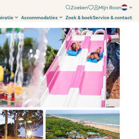
Zoeken
Mijn Roan
piratie
Accommodaties
Zoek & boek
Service & contact