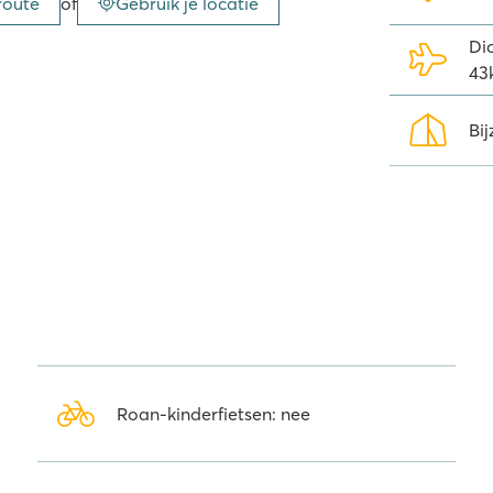
route
of
Gebruik je locatie
 de acht(!) restaurants. Van een
ner: Je vindt het hier allemaal.
Di
 als je ’s avonds ook nog iets leuks
43
Cabanaclub terecht voor karaoke,
Bij
gitale leesmap
n 2500 gratis tijdschriften,
foon. De gratis
Wait-app
is ideaal
Italië, op een schiereiland aan de
af camping Union Lido
Roan-kinderfietsen: nee
 romantische stad ligt op slechts
an om een bezoek te brengen aan
entieke vissershuisjes. Iets minder