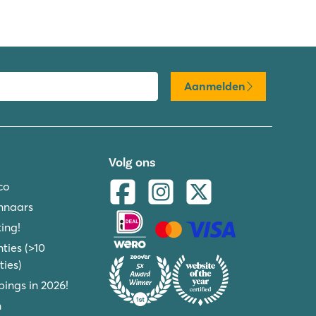
Aanmelden
Volg ons
co
nnaars
ing!
ties (>10
ies)
ings in 2026!
n