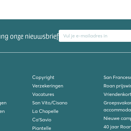
E-mailadres
ang onze nieuwsbrief
Copyright
San Frances
Verzekeringen
Roan prijswi
Vacatures
Vriendenkort
gen
San Vito/Cisano
Groepsvakan
accommodat
ken
La Chapelle
Nieuwe camp
Ca'Savio
40 jaar Roa
Piantelle