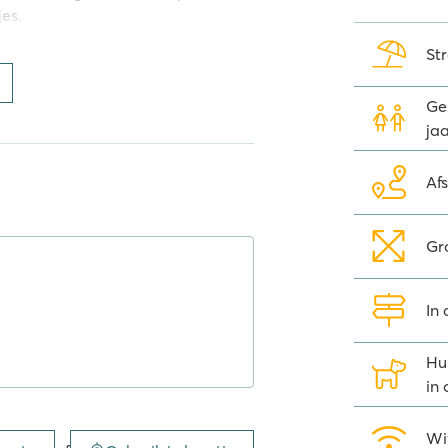
jes.
St
ogramma terecht in de juniorclub
Ges
inidisco waar ze lekker kunnen
jaa
mis Funny World eenmaal ontdekt
g te slaan.
Af
Gr
n genoeg mogelijkheden op
uiken, golfen, tennissen,
In
 je lekker een dagje ontspannen?
onder andere terecht kunt voor
Hu
in
Wi