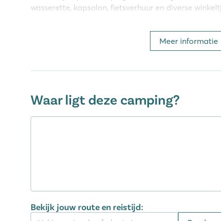
wasserette, kapsalon, fietsverhuur en diverse winkelt
Van kinderanimatie tot minikermis
Meer informatie
De kinderen kunnen voor een uitgebreid animatiepr
van camping Union Lido Mare. Er is ook een heuse m
dansen op de leukste liedjes! En als ze de miniker
hebben, zijn ze daar waarschijnlijk ook niet meer we
Waar ligt deze camping?
Sportief & wellness
Voor de sportieve vakantiegangers zijn er meer da
camping Union Lido Mare in Italië. Denk aan surfen, d
voetballen, fitnessen of trimmen in het trimbos. Wil
Maak dan gebruik van het wellness center, waar je 
schoonheidsbehandelingen en massages.
Kies wat je wilt eten
Bekijk jouw route en reistijd: