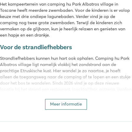
Het kampeerterrein van camping hu Park Albatros village in
Toscane heeft meerdere zwembaden. Voor de kinderen is er volop
keuze met drie ondiepe lagunebaden. Verder vind je op de
camping nog twee grote zwembaden. Terwijl de kinderen zich
vermaken op de glijbaan, kun je heerlijk relaxen en genieten van
een hapje en een drankje.
Voor de strandliefhebbers
Strandliefhebbers kunnen hun hart ook ophalen. Camping hu Park
Albatros village ligt namelijk vlakbij het zandstrand aan de
prachtige Etruskische kust. Hier wandel je zo naartoe, je hoeft
alleen de toegangsweg naar de camping af te lopen en een stukje
door het bos te wandelen. Sinds 2026 vind je op deze nieuwe
locatie bij het strand een restaurant, (cocktail)bar, pizzeria, ijssalon
én strandbedjesverhuur.
Meer informatie
Vermaak voor jong & oud
Op camping hu Park Albatros village is ontzettend veel te doen
voor de kleintjes. Er is een grote schaduwrijke speeltuin, in het
hoogseizoen staat er een springkussen en rijdt er een gratis treintje