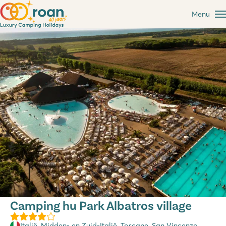
Menu
Camping hu Park Albatros village
Italië
,
Midden- en Zuid-Italië
,
Toscane
, San Vincenzo