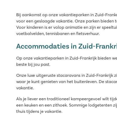
Leuke glijbanen én een waterspeeltuin
Veel animatie voor jong en oud
Bij aankomst op onze vakantieparken in Zuid-Frankri
200 meter van het mooie zandstrand van Argelès
voor een geslaagde vakantie. Onze parken bieden ta
Domaine des Naïades
Voor kinderen is er volop animatie en zijn er speelt
Domaine des Naïades
voetbalvelden, tennisbanen en fietsverhuur.
Frankrijk - Zuid-Frankrijk - Côte d’Azur - Grimaud
Accommodaties in Zuid-Frankri
★
★
★
★
★
8.4
Op onze vakantieparken in Zuid-Frankrijk bieden we
Verblijf tot 12 personen in de Supreme Deluxe Family L
beste bij jou past.
Mooi zwembadcomplex met glijbanen en kinderbad
Saint Tropez per veerdienst te bereiken
Onze luxe uitgeruste stacaravans in Zuid-Frankrijk
waar je kunt genieten van het buitenleven. De staca
Les Sables d'Or
vakantie.
Les Sables d'Or
Frankrijk - Zuid-Frankrijk - Languedoc-Roussillon - Cap d'A
Als je liever een traditioneel kampeergevoel wilt t
een keuken en een zithoek. Sommige lodgetenten zijn
★
★
★
★
thuis tijdens je vakantie.
8.5