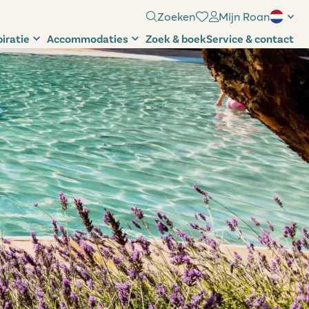
Zoeken
Mijn Roan
piratie
Accommodaties
Zoek & boek
Service & contact