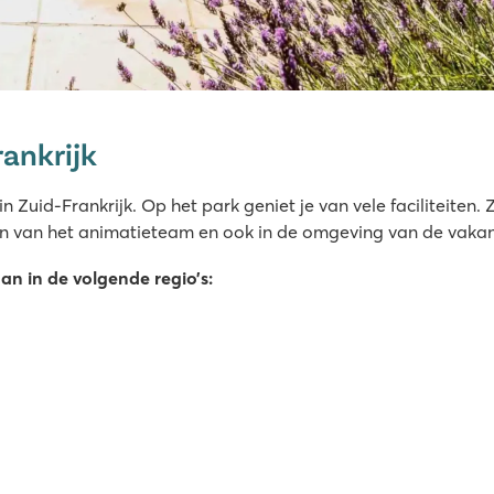
ankrijk
lage
 Zuid-Frankrijk. Op het park geniet je van vele faciliteiten
en van het animatieteam en ook in de omgeving van de vakant
strandbad!
n in de volgende regio’s:
ur Mer