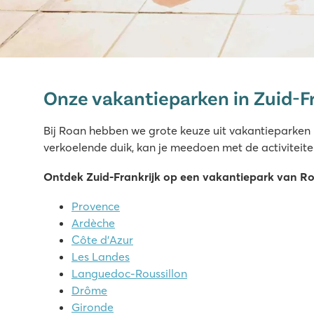
Domaine de la Yole
Domaine de la Yole
Onze vakantieparken in Zuid-Fr
Frankrijk - Zuid-Frankrijk - Languedoc-Roussillon - Valras-P
★
★
★
★
★
Bij Roan hebben we grote keuze uit vakantieparken in
8.1
verkoelende duik, kan je meedoen met de activiteit
Groot zwembadcomplex met glijbanen én een lagune 
Ontdek Zuid-Frankrijk op een vakantiepark van Roa
Luxe stacaravans in autovrije Premium Zone te boeken
Bezoek de wijngaarden naast de camping
Provence
Ardèche
La Chapelle
Côte d’Azur
La Chapelle
Les Landes
Frankrijk - Zuid-Frankrijk - Languedoc-Roussillon - Argelès s
Languedoc-Roussillon
★
★
★
★
★
Drôme
8.3
Gironde