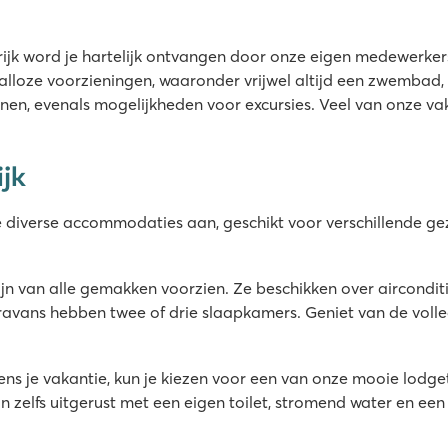
jk word je hartelijk ontvangen door onze eigen medewerkers,
lloze voorzieningen, waaronder vrijwel altijd een zwembad, 
uinen, evenals mogelijkheden voor excursies. Veel van onze v
jk
 diverse accommodaties aan, geschikt voor verschillende ge
ounge met Tipi tent
 zijn van alle gemakken voorzien. Ze beschikken over aircon
ravans hebben twee of drie slaapkamers. Geniet van de volled
gde
ijdens je vakantie, kun je kiezen voor een van onze mooie lo
 zelfs uitgerust met een eigen toilet, stromend water en een