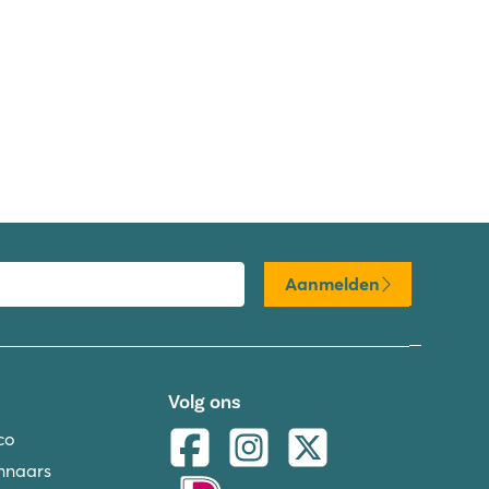
Aanmelden
Volg ons
co
nnaars