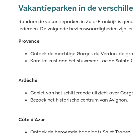
Vakantieparken in de verschille
Direct aan het zandstrand gelegen
Droomvakantie voor de kids in het piraten-waterpark
Hammam en sauna voor de nodige ontspanning
Rondom de vakantieparken in Zuid-Frankrijk is gen
iedereen. De volgende bezienswaardigheden zijn leuk
Le Ranc Davaine
Le Ranc Davaine
Provence
Frankrijk - Zuid-Frankrijk - Ardèche - Ruoms
Ontdek de machtige Gorges du Verdon, de gro
★
★
★
★
★
Kom tot rust aan het stuwmeer Lac de Sainte C
9.2
Prachtig binnen en buitenbad met gave glijbanen
Ardèche
Accommodaties op schaduwrijke plaatsen
Vlakbij Ruoms met leuke winkels en restaurants
Geniet van het schitterende uitzicht over Gorg
Bezoek het historische centrum van Avignon.
Le Soleil de la Méditerranée
Le Soleil de la Méditerranée
Frankrijk - Zuid-Frankrijk - Languedoc-Roussillon - Saint Cyp
Côte d’Azur
★
★
★
★
★
Ontdek de beroemde badplaats Saint Tropez