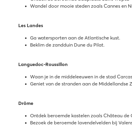
8.5
Wandel door mooie steden zoals Cannes en N
Geweldig zwembadcomplex met snelle glijbanen
Animatieprogramma voor jong en oud
Pendelbus naar het fijne strand
Les Landes
La Baume
Ga watersporten aan de Atlantische kust.
La Baume
Beklim de zandduin Dune du Pilat.
Frankrijk - Zuid-Frankrijk - Côte d’Azur - Fréjus
★
★
★
★
★
Languedoc-Roussillon
8.3
2 geweldige zwembadcomplexen met glijbanen
Waan je in de middeleeuwen in de stad Carca
Leuke animatie en mooie faciliteiten
Geniet van de stranden aan de Middellandse Z
Charmante steden en dorpjes in de omgeving
Les Dunes
Drôme
Les Dunes
Ontdek beroemde kastelen zoals Château de 
Frankrijk - Zuid-Frankrijk - Languedoc-Roussillon - Torreilles
Bezoek de beroemde lavendelvelden bij Valen
★
★
★
★
★