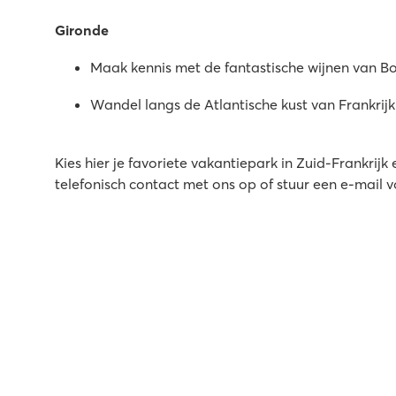
8.8
Gironde
Zwemparadijs met snelle waterglijbanen en leuke speel
Volop animatie en activiteiten
Maak kennis met de fantastische wijnen van B
Perfecte ligging direct aan het zandstrand
Wandel langs de Atlantische kust van Frankrijk
Mayotte Vacances
Mayotte Vacances
Frankrijk - Zuid-Frankrijk - Les Landes - Biscarrosse
Kies hier je favoriete vakantiepark in Zuid-Frankri
telefonisch contact met ons op of stuur een e-mail 
★
★
★
★
★
9.1
Geweldig waterpark met glijbanen
Veel sportieve activiteiten voor het hele gezin
Direct aan het meer van Cazaux et de Sanguinet
Le Castellas
Le Castellas
Frankrijk - Zuid-Frankrijk - Languedoc-Roussillon - Sète
★
★
★
★