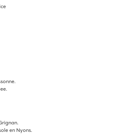
ice
ssonne.
ee.
Grignan.
sole en Nyons.