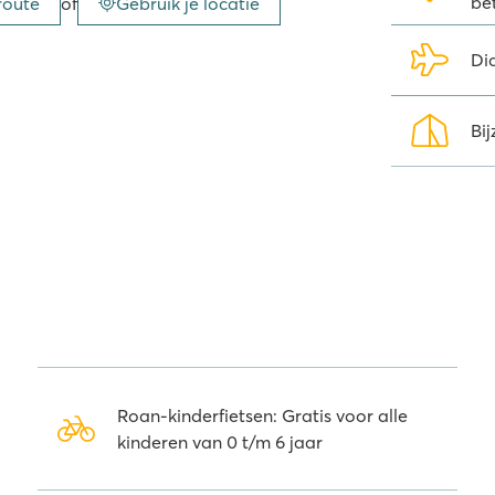
be
route
of
Gebruik je locatie
Di
Bij
Roan-kinderfietsen: Gratis voor alle
kinderen van 0 t/m 6 jaar