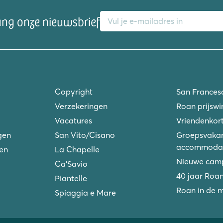
E-mailadres
ang onze nieuwsbrief
Copyright
San Frances
Verzekeringen
Roan prijswi
Vacatures
Vriendenkort
gen
San Vito/Cisano
Groepsvakan
accommodat
ken
La Chapelle
Nieuwe camp
Ca'Savio
40 jaar Roa
Piantelle
Roan in de 
Spiaggia e Mare