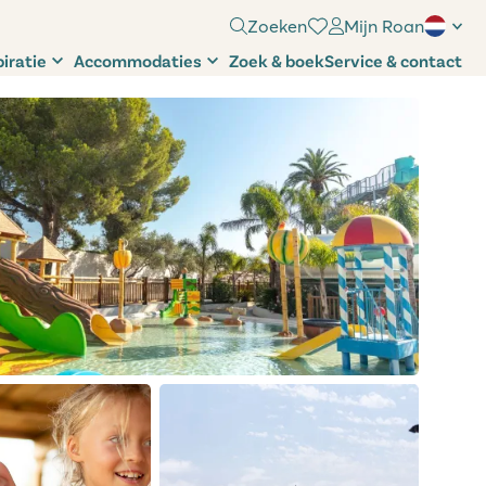
Zoeken
Mijn Roan
piratie
Accommodaties
Zoek & boek
Service & contact