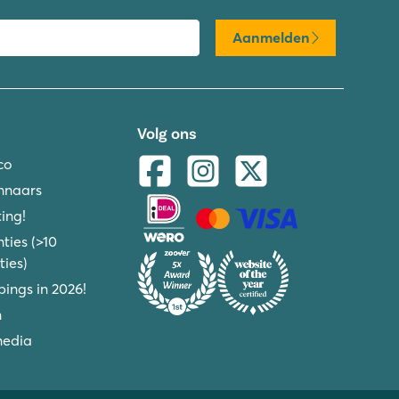
Aanmelden
Volg ons
co
nnaars
ing!
ties (>10
ies)
ings in 2026!
n
media