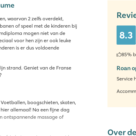
Baume
Revi
n, waarvan 2 zelfs overdekt,
lijbanen of speel met de kinderen bij
8.3
wemdiploma mogen niet van de
ciaal voor hen zijn er ook leuke
inderen is er dus voldoende
85% b
Roan o
fijn strand. Geniet van de Franse
?
Service 
Accomm
Voetballen, boogschieten, skaten,
 hier allemaal! Na een fijne dag
een ontspannende massage of
Over d