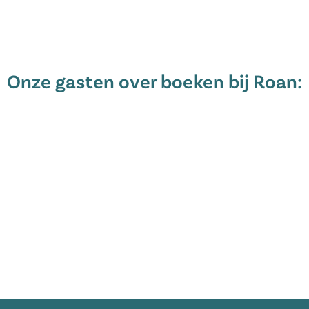
 van Vias-Plage met veel leuke
eken en andere
 fietspaden langs het Canal du
ziers. Béziers is een mooie stad
Onze gasten over boeken bij Roan:
bezoek waard dus!
ing Le Napoléon in Vias-Plage. De
aan niets zal ontbreken tijdens
 voor jong en oud!