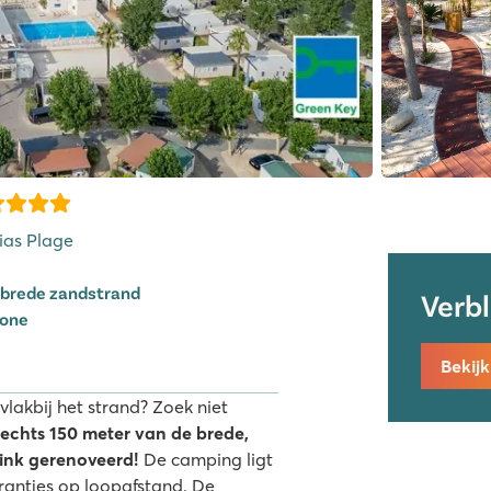
Vias Plage
 brede zandstrand
Verb
Zone
Bekij
vlakbij het strand? Zoek niet
slechts 150 meter van de brede,
flink gerenoveerd!
De camping ligt
rantjes op loopafstand. De