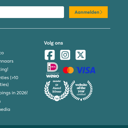
Aanmelden
Volg ons
co
nnaars
ing!
ties (>10
ies)
ings in 2026!
n
media