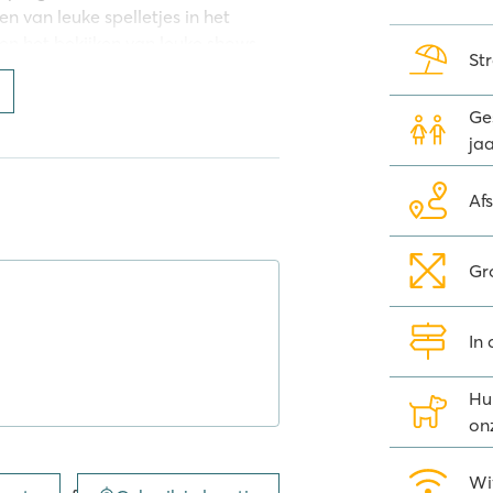
 van leuke spelletjes in het
n het bekijken van leuke shows
St
rtief bezig zijn? Dan kun je
le sportveld en de
Ges
; zo kunnen ze lekker klauteren in
jaa
sen in de minidisco. Daarnaast is
een aantal van onze stacaravans
Af
s kun je 's avonds meegenieten
Gr
eauté’, kun je genieten van
In 
t eten kun je genieten van een
aravan wat eten? Haal je
Hu
ng of bij één van de grote
on
Wi