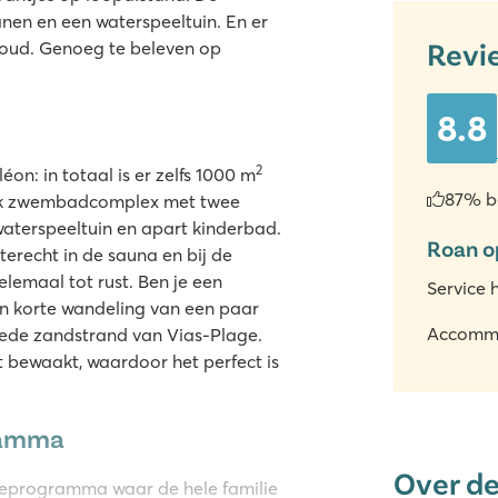
nen en een waterspeeltuin. En er
Revi
 oud. Genoeg te beleven op
8.8
2
: in totaal is er zelfs 1000 m
87% b
uk zwembadcomplex met twee
aterspeeltuin en apart kinderbad.
Roan o
terecht in de sauna en bij de
emaal tot rust. Ben je een
Service 
en korte wandeling van een paar
Accomm
rede zandstrand van Vias-Plage.
dt bewaakt, waardoor het perfect is
ramma
Over d
ieprogramma waar de hele familie