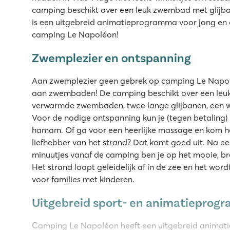
camping beschikt over een leuk zwembad met glijba
is een uitgebreid animatieprogramma voor jong en
camping Le Napoléon!
Zwemplezier en ontspanning
Aan zwemplezier geen gebrek op camping Le Napoléon
aan zwembaden! De camping beschikt over een le
verwarmde zwembaden, twee lange glijbanen, een w
Voor de nodige ontspanning kun je (tegen betaling) 
hamam. Of ga voor een heerlijke massage en kom hel
liefhebber van het strand? Dat komt goed uit. Na e
minuutjes vanaf de camping ben je op het mooie, b
Het strand loopt geleidelijk af in de zee en het wor
voor families met kinderen.
Uitgebreid sport- en animatieprog
Camping Le Napoléon heeft een uitgebreid animat