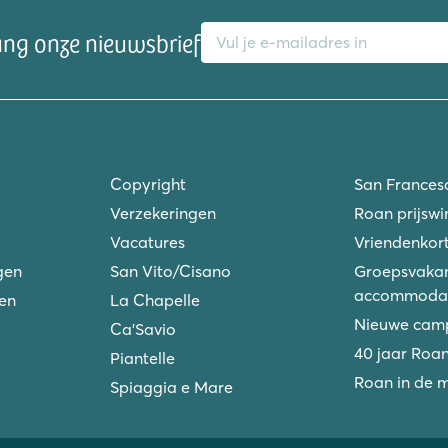
E-mailadres
ang onze nieuwsbrief
Copyright
San Frances
Verzekeringen
Roan prijswi
Vacatures
Vriendenkort
gen
San Vito/Cisano
Groepsvakan
accommodat
ken
La Chapelle
Nieuwe camp
Ca'Savio
40 jaar Roa
Piantelle
Roan in de 
Spiaggia e Mare