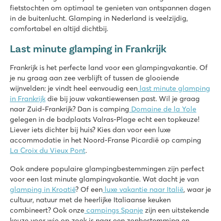
Mayotte Vacances
fietstochten om optimaal te genieten van ontspannen dagen
Mayotte Vacances
in de buitenlucht. Glamping in Nederland is veelzijdig,
Frankrijk - Zuid-Frankrijk - Les Landes - Biscarrosse
comfortabel en altijd dichtbij.
★
★
★
★
★
Last minute glamping in Frankrijk
9.1
Geweldig waterpark met glijbanen
Frankrijk is het perfecte land voor een glampingvakantie. Of
Veel sportieve activiteiten voor het hele gezin
je nu graag aan zee verblijft of tussen de glooiende
Direct aan het meer van Cazaux et de Sanguinet
wijnvelden: je vindt heel eenvoudig een
last minute glamping
in Frankrijk
die bij jouw vakantiewensen past. Wil je graag
Saint Avit Loisirs
naar Zuid-Frankrijk? Dan is camping
Domaine de la Yole
Saint Avit Loisirs
gelegen in de badplaats Valras-Plage echt een topkeuze!
Frankrijk - Midden-Frankrijk - Dordogne - Le Bugue
Liever iets dichter bij huis? Kies dan voor een luxe
accommodatie in het Noord-Franse Picardië op camping
★
★
★
★
★
La Croix du Vieux Pont
.
8.3
Snelle glijbanen in het waterparadijs!
Ook andere populaire glampingbestemmingen zijn perfect
Onze stacaravans staan op mooie plaatsen met uitkijk over d
voor een last minute glampingvakantie. Wat dacht je van
Bezoek de prehistorische grotten van Lascaux
glamping in Kroatië
? Of een
luxe vakantie naar Italië
, waar je
cultuur, natuur met de heerlijke Italiaanse keuken
La Pinède
combineert? Ook onze
campings Spanje
zijn een uitstekende
La Pinède
keuze voor wie op zoek is naar een zonbestemming en