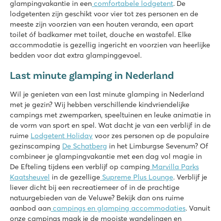
glampingvakantie in een
comfortabele lodgetent
. De
Gelegen aan de prachtige Noord-Limburgse Peel
lodgetenten zijn geschikt voor vier tot zes personen en de
meeste zijn voorzien van een houten veranda, een apart
De Twee Bruggen
toilet óf badkamer met toilet, douche en wastafel. Elke
De Twee Bruggen
accommodatie is gezellig ingericht en voorzien van heerlijke
Nederland - - Gelderland - Winterswijk
bedden voor dat extra glampinggevoel.
★
★
★
★
★
Last minute glamping in Nederland
9.7
Zowel binnen- als buitenzwembad met glijbanen
Wil je genieten van een last minute glamping in Nederland
Themapark Bommelwereld op slechts 20 autominuten rijden!
met je gezin? Wij hebben verschillende kindvriendelijke
Gelegen in het Nationaal Landschap Winterswijk
campings met zwemparken, speeltuinen en leuke animatie in
de vorm van sport en spel. Wat dacht je van een verblijf in de
Vakantiepark Ackersate
ruime
Lodgetent Holiday
voor zes personen op de populaire
Vakantiepark Ackersate
gezinscamping
De Schatberg
in het Limburgse Sevenum? Of
Nederland - - Gelderland - Voorthuizen
combineer je glampingvakantie met een dag vol magie in
★
★
★
★
★
De Efteling tijdens een verblijf op camping
Marvilla Parks
9.1
Kaatsheuvel
in de gezellige
Supreme Plus Lounge
. Verblijf je
Binnen- en buitenzwembad én nieuw waterspeeltoestel in 20
liever dicht bij een recreatiemeer of in de prachtige
Divers animatieprogramma voor jong en oud
natuurgebieden van de Veluwe? Bekijk dan ons ruime
Geweldige 5-sterrencamping op de Veluwe
aanbod aan
campings en glamping accommodaties
. Vanuit
onze campings maak je de mooiste wandelingen en