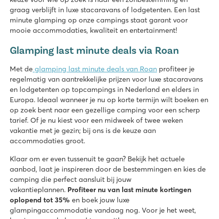
Frankrijk - Midden-Frankrijk - Charente Maritime - Les Mathes
graag verblijft in luxe stacaravans of lodgetenten. Een last
★
★
minute glamping op onze campings staat garant voor
★
★
★
8.4
mooie accommodaties, kwaliteit en entertainment!
Gigantische glijbanen en toffe waterattracties
Glamping last minute deals via Roan
Volop animatie en lunapark naast de camping
Bezoek het havenstadje La Rochelle
Met de
glamping last minute deals van Roan
profiteer je
Le Domaine de Beaulieu
regelmatig van aantrekkelijke prijzen voor luxe stacaravans
Le Domaine de Beaulieu
en lodgetenten op topcampings in Nederland en elders in
Frankrijk - Midden-Frankrijk - Vendée - Saint Gilles Croix de Vie
Europa. Ideaal wanneer je nu op korte termijn wilt boeken en
op zoek bent naar een gezellige camping voor een scherp
★
★
★
★
tarief. Of je nu kiest voor een midweek of twee weken
8
vakantie met je gezin; bij ons is de keuze aan
Verwarmd zwembad met glijbanen en apart kinderbad
accommodaties groot.
Vermaak in de miniclub en tijdens disco avonden
Klaar om er even tussenuit te gaan? Bekijk het actuele
Op maar 20 minuten wandelen van prachtig zandstrand
aanbod, laat je inspireren door de bestemmingen en kies de
La Croix du Vieux Pont
camping die perfect aansluit bij jouw
La Croix du Vieux Pont
vakantieplannen.
Profiteer nu van last minute kortingen
Frankrijk - Noord-Frankrijk - Picardië - Berny Rivière
oplopend tot 35%
en boek jouw luxe
glampingaccommodatie vandaag nog. Voor je het weet,
★
★
★
★
★