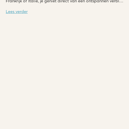
Frankrijk of Italië, je geniet direct van een ontspannen verblijf.
Profiteer nu van last minute kortingen oplopend tot 35%
en
Lees verder
vertrek binnenkort al naar de natuur!