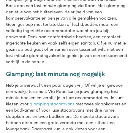
8.4
Boek dan een last minute glamping via Roan. Met glamping
Verwarmd binnenzwembad, gave buitenglijbanen én watersp
geniet je van het buitenleven, de vrijheid van een
Prachtige ligging bij de Loonse en Drunense duinen
kampeervakantie én ben je van alle gemakken voorzien.
Op slechts 8 autominuten van pretpark de Efteling
Geen gesleep met tentstokken of luchtbedden, maar een
volledig ingerichte accommodatie wacht op jou bij
Marvilla Parks Friese Meren
aankomst. Denk aan comfortabele bedden, een compleet
Marvilla Parks Friese Meren
ingerichte keuken en vaak zelfs eigen sanitair. Of je nu met je
Nederland - - Friesland - Lemmer
gezin op pad gaat of er samen even tussenuit wilt: met een
★
★
★
★
last minute glampingvakantie geniet je van een ontspannend
8.4
verblijf in de natuur.
Overzichtelijk binnenzwembad
Glamping: last minute nog mogelijk
Gezellig restaurant met fijn terras
Op loopafstand van het Slotermeer
Heb je onverwacht een paar dagen vrij. Of wil je er gewoon
De Schatberg
een weekje tussenuit. Via Roan kun je jouw glamping last
De Schatberg
minute boeken en verblijf je in luxe accommodaties. Je kunt
Nederland - - Limburg - Sevenum
kiezen voor
glamping stacaravans
met twee slaapkamers en
een badkamer of voor luxe stacaravans met drie ruime
★
★
★
★
★
slaapkamers en twee badkamers. De meeste stacaravans
8.2
hebben airco en een grote veranda met een zithoek en
Zwembaden zowel binnen als buiten met glijbaan én zwemm
loungebank. Daarnaast kun je ook kiezen voor een
Uitgebreid entertainmentprogramma én binnenspeeltuin