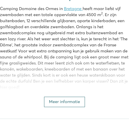
Camping Domaine des Ormes in
Bretagne
heeft maar liefst vijf
2
zwembaden met een totale oppervlakte van 4500 m
. Er zijn
buitenbaden, 12 verschillende glijbanen, aparte kinderbaden, een
golfslagbad en overdekte zwembaden. Onlangs is het
zwembadcomplex nog uitgebreid met extra buitenzwembad en
een lazy river. Als het weer wat slechter is, kun je terecht in het ‘The
Dôme’, het grootste indoor zwembadcomplex van de Franse
westkust! Voor wat extra ontspanning kun je gebruik maken van de
sauna of de whirlpool. Bij de camping ligt ook een groot meer met
fijne grasligweides. Dit meer leent zich ook om te waterfietsen, te
kanoën, wakeboarden, kneeboarden of met een banaan over het
water te glijden. Sinds kort is er ook een heuse waterskibaan voor
de echte durfals! Ben je een liefhebber van karper vissen? Dan zit je
hier goed!
Van golfen tot gamen
Meer informatie
Op camping Domaine des Ormes zal iedereen zich zeker
vermaken dankzij de vele activiteiten en faciliteiten. De camping
beschikt over een eigen manege waar je terechtkunt om te
paardrijden. Daarnaast is er een 18-holes golfbaan waar je lekker