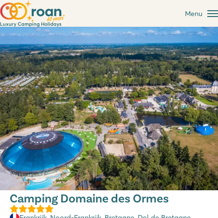
Menu
Camping Domaine des Ormes
Frankrijk
,
Noord-Frankrijk
,
Bretagne
, Dol de Bretagne