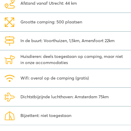
Afstand vanaf Utrecht: 44 km
Vlakbij de uitgestrekte Veluwse bossen
Vanaf de camping sta je binnen een paar minuten middenin de
Grootte camping: 500 plaatsen
natuur. Kijk je ogen uit in de veelzijdige Veluwe, één van de mooiste
gebieden van
Nederland
. Wil je gezellig een dagje eropuit?
Amersfoort ligt vlakbij. Struin door de gezellige winkelstraten en
In de buurt: Voorthuizen, 1,5km, Amersfoort 22km
strijk neer op één van de vele terrasjes. Ben je met kinderen dan is
een bezoekje aan het pretpark Julianatoren, dierentuin de
Apenheul of dierenpark Amersfoort aan te raden. Voor een
Huisdieren: deels toegestaan op camping, maar niet
heerlijke vakantie op de Veluwe boek je een vakantie via Roan
in onze accommodaties
naar vakantiepark Ackersate.
Wifi: overal op de camping (gratis)
Dichtstbijzijnde luchthaven: Amsterdam 75km
Bijzettent: niet toegestaan