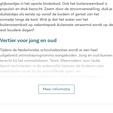
glijbaantjes in het aparte kinderbad. Ook het buitenzwembad is
populair en druk bezocht. Zwem door de stroomversnelling, duik je
duikstokjes als eerste op vanaf de bodem of geniet van het
zonnetje langs de kant. Wist je dat het water van het
buitenzwembad op vakantiepark Ackersate verwarmd wordt op de
wat koudere dagen?
Vertier voor jong en oud
Tijdens de Nederlandse schoolvakanties wordt er een heel
uitgebreid animatieprogramma aangeboden. Jong en oud kunnen
terecht bij het animatieteam ‘Team Sfeermakers’ voor leuke
(sport-)activiteiten. In de watervallei beleven de kinderen uren
speelplezier op en bij de verschillende speel- en
waterspeeltoestellen. Kinderen tot 10 jaar kunnen klimmen en
klauteren in de binnenspeeltuin en voor de dierenliefhebbers is er
een leuke dierenweide. Het trampolinepark op Ackersate is enorm
Meer informatie
populair en wij begrijpen wel waarom! Er zijn speciale
springsessies per leeftijdscategorie zodat ook de allerkleinsten hun
springkunsten kunnen laten zien.
Aan faciliteiten geen gebrek