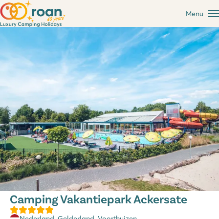
Menu
Camping Vakantiepark Ackersate
Nederland
,
Gelderland
, Voorthuizen