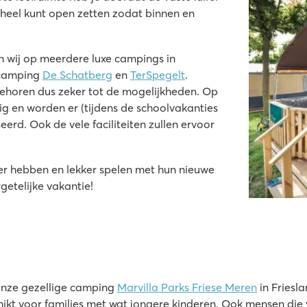
geheel kunt open zetten zodat binnen en
 wij op meerdere luxe campings in
 camping
De Schatberg
en
TerSpegelt
.
ehoren dus zeker tot de mogelijkheden. Op
 en worden er (tijdens de schoolvakanties
erd. Ook de vele faciliteiten zullen ervoor
ier hebben en lekker spelen met hun nieuwe
getelijke vakantie!
onze gezellige camping
Marvilla Parks Friese Meren
in Friesl
chikt voor families met wat jongere kinderen. Ook mensen di