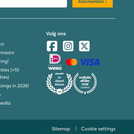
Aanmelden
Volg ons
co
nnaars
ing!
ties (>10
ies)
ings in 2026!
n
media
Sitemap
Cookie settings