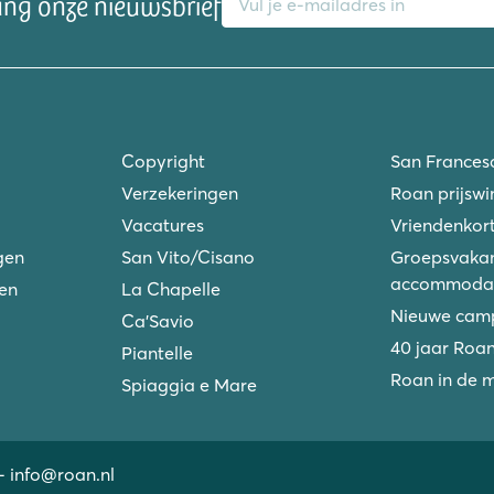
ang onze nieuwsbrief
Copyright
San Frances
Verzekeringen
Roan prijswi
Vacatures
Vriendenkort
gen
San Vito/Cisano
Groepsvakan
accommodat
ken
La Chapelle
Nieuwe camp
Ca'Savio
40 jaar Roa
Piantelle
Roan in de 
Spiaggia e Mare
-
info@roan.nl