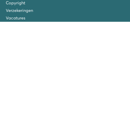
Copyright
Verzekeringen
Vacatures
San Vito/Cisano
La Chapelle
Ca'Savio
Piantelle
Spiaggia e Mare
San Francesco
Roan prijswinnaars
Vriendenkorting!
Groepsvakanties (>10 accommodaties)
Nieuwe campings in 2026!
40 jaar Roan
Roan in de media
Volg ons