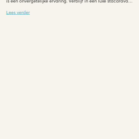
is een onvergetelijke ervaring. Verblijf in een luxe stacaravan
van Roan op een van de gezellige campings.
Lees verder