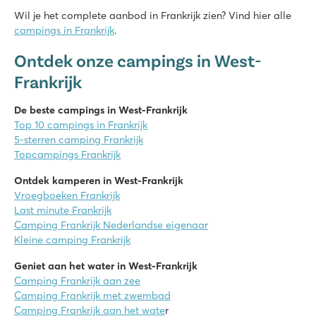
8.3
Wil je het complete aanbod in Frankrijk zien? Vind hier alle
Leuk zwembad met glijbanen en apart kinderbad
campings in Frankrijk
.
Uitgebreid animatieprogramma voor jong en oud
Vanaf de camping loop je zo het zandstrand op
Ontdek onze campings in West-
Frankrijk
De beste campings in West-Frankrijk
Top 10 campings in Frankrijk
5-sterren camping Frankrijk
Topcampings Frankrijk
Ontdek kamperen in West-Frankrijk
Vroegboeken Frankrijk
Last minute Frankrijk
Camping Frankrijk Nederlandse eigenaar
Kleine camping Frankrijk
Geniet aan het water in West-Frankrijk
Camping Frankrijk aan zee
Camping Frankrijk met zwembad
Camping Frankrijk aan het wate
r