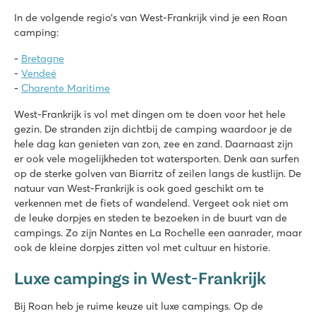
Veel sportfaciliteiten en leuke animatie
Eigen 18 holes golfbaan
In de volgende regio’s van West-Frankrijk vind je een Roan
camping:
Le Domaine du Clarys
Le Domaine du Clarys
-
Bretagne
Frankrijk - Midden-Frankrijk - Vendée - Saint Jean de Monts
-
Vendeé
-
Charente Maritime
★
★
★
★
★
8.7
West-Frankrijk is vol met dingen om te doen voor het hele
Gaaf zwembad met toffe glijbanen en spacebowl!
gezin. De stranden zijn dichtbij de camping waardoor je de
Korte wandeling naar het mooie zandstrand
hele dag kan genieten van zon, zee en zand. Daarnaast zijn
Uitgebreid animatieprogramma
er ook vele mogelijkheden tot watersporten. Denk aan surfen
op de sterke golven van Biarritz of zeilen langs de kustlijn. De
La Pinède
natuur van West-Frankrijk is ook goed geschikt om te
La Pinède
verkennen met de fiets of wandelend. Vergeet ook niet om
Frankrijk - Midden-Frankrijk - Charente Maritime - Les Mathes
de leuke dorpjes en steden te bezoeken in de buurt van de
campings. Zo zijn Nantes en La Rochelle een aanrader, maar
★
★
★
★
★
ook de kleine dorpjes zitten vol met cultuur en historie.
8.4
Gigantische glijbanen en toffe waterattracties
Luxe campings in West-Frankrijk
Volop animatie en lunapark naast de camping
Bezoek het havenstadje La Rochelle
Bij Roan heb je ruime keuze uit luxe campings. Op de