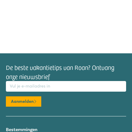
De beste vakantietips van Roan? Ontvang
onze nieuwsbrief
mailadres
Aanmelden
Bestemmingen