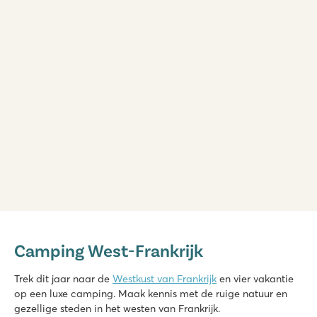
Domaine des Ormes
Domaine des Ormes
Camping West-Frankrijk
Frankrijk - Noord-Frankrijk - Bretagne - Dol de Bretagne
★
★
★
★
★
Trek dit jaar naar de
Westkust van Frankrijk
en vier vakantie
9.2
op een luxe camping. Maak kennis met de ruige natuur en
Geweldig binnen en buitenzwembad én groot meer
gezellige steden in het westen van Frankrijk.