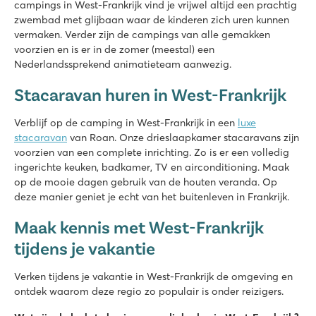
campings in West-Frankrijk vind je vrijwel altijd een prachtig
La Grande Métairie
zwembad met glijbaan waar de kinderen zich uren kunnen
La Grande Métairie
vermaken. Verder zijn de campings van alle gemakken
Frankrijk - Noord-Frankrijk - Bretagne - Carnac
voorzien en is er in de zomer (meestal) een
★
★
★
★
★
Nederlandssprekend animatieteam aanwezig.
8.7
Stacaravan huren in West-Frankrijk
Zwemparadijs met binnenbad en lazy river
Gave tokkelbaan & boomklimparcours
Verblijf op de camping in West-Frankrijk in een
Zeilschool in de buurt
luxe
stacaravan
van Roan. Onze drieslaapkamer stacaravans zijn
Le Domaine de Beaulieu
voorzien van een complete inrichting. Zo is er een volledig
Le Domaine de Beaulieu
ingerichte keuken, badkamer, TV en airconditioning. Maak
Frankrijk - Midden-Frankrijk - Vendée - Saint Gilles Croix de Vie
op de mooie dagen gebruik van de houten veranda. Op
deze manier geniet je echt van het buitenleven in Frankrijk.
★
★
★
★
8.1
Maak kennis met West-Frankrijk
Verwarmd zwembad met glijbanen en apart kinderbad
tijdens je vakantie
Vermaak in de miniclub en tijdens disco avonden
Op maar 20 minuten wandelen van prachtig zandstrand
Verken tijdens je vakantie in West-Frankrijk de omgeving en
Les Chardons Bleus de la Turballe
ontdek waarom deze regio zo populair is onder reizigers.
Les Chardons Bleus de la Turballe