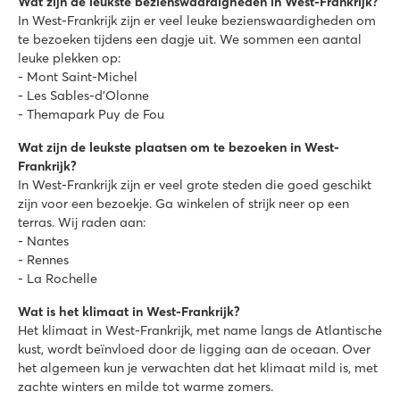
Wat zijn de leukste bezienswaardigheden in West-Frankrijk?
Frankrijk - Noord-Frankrijk - Bretagne - La Turballe
In West-Frankrijk zijn er veel leuke bezienswaardigheden om
★
★
★
★
te bezoeken tijdens een dagje uit. We sommen een aantal
8.7
leuke plekken op:
Mooi buitenbad en overdekt zwembad
- Mont Saint-Michel
Direct aan de Atlantische kust
- Les Sables-d’Olonne
Op 15 minuten rijden van de middeleeuwse stad Guérande
- Themapark Puy de Fou
Le Ty Nadan
Wat zijn de leukste plaatsen om te bezoeken in West-
Le Ty Nadan
Frankrijk?
Frankrijk - Noord-Frankrijk - Bretagne - Locunolé
In West-Frankrijk zijn er veel grote steden die goed geschikt
zijn voor een bezoekje. Ga winkelen of strijk neer op een
★
★
★
★
terras. Wij raden aan:
8.1
- Nantes
Verwarmd zwembadcomplex met glijbanen en ruime ligweid
- Rennes
Veel activiteiten te beleven op én rondom de camping
- La Rochelle
Direct gelegen aan rivier D'Elle en vlakbij het strand
Wat is het klimaat in West-Frankrijk?
La Dune des Sables
Het klimaat in West-Frankrijk, met name langs de Atlantische
La Dune des Sables
kust, wordt beïnvloed door de ligging aan de oceaan. Over
Frankrijk - Midden-Frankrijk - Vendée - Les Sables d'Olonne
het algemeen kun je verwachten dat het klimaat mild is, met
zachte winters en milde tot warme zomers.
★
★
★
★
★