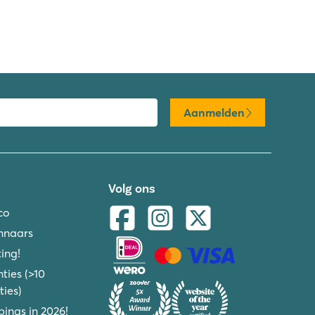
Aanmelden
Volg ons
co
nnaars
ing!
ties (>10
ies)
ings in 2026!