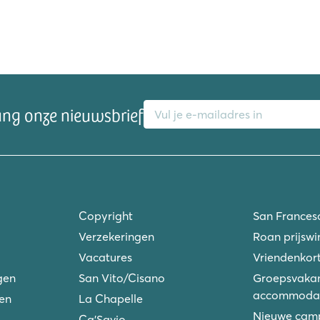
E-mailadres
ang onze nieuwsbrief
ver de vallei
Copyright
San Frances
Verzekeringen
Roan prijswi
Vacatures
Vriendenkort
gen
San Vito/Cisano
Groepsvakan
accommodat
ken
La Chapelle
Nieuwe camp
Ca'Savio