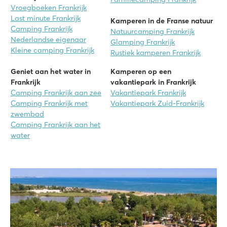
Vroegboeken Frankrijk
Last minute Frankrijk
Kamperen in de Franse natuur
Camping Frankrijk
Natuurcamping Frankrijk
Nederlandse eigenaar
Glamping Frankrijk
Kleine camping Frankrijk
Rustiek kamperen Frankrijk
Geniet aan het water in
Kamperen op een
Frankrijk
vakantiepark in Frankrijk
Camping Frankrijk aan zee
Vakantiepark Frankrijk
Camping Frankrijk met
Vakantiepark Zuid-Frankrijk
zwembad
Camping Frankrijk aan het
water