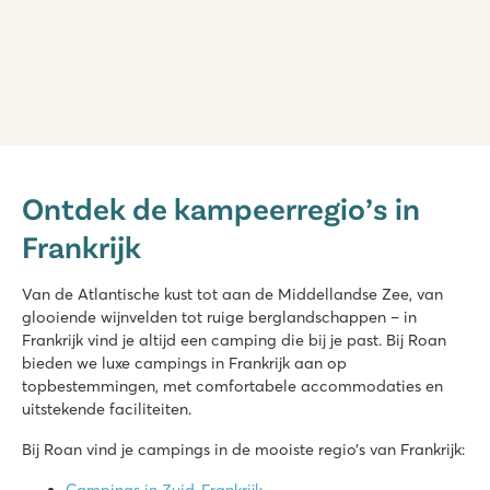
Arinella Bianca
Arinella Bianca
Ontdek de kampeerregio’s in
Frankrijk - Zuid-Frankrijk - Corsica - Ghisonaccia
Frankrijk
★
★
★
★
★
9.1
Mooi zwembad met glijbaan en waterspeeltuin
Van de Atlantische kust tot aan de Middellandse Zee, van
18+ wellness met solarium en spabehandelingen
glooiende wijnvelden tot ruige berglandschappen – in
Aan een van de mooiste stranden van Corsica
Frankrijk vind je altijd een camping die bij je past. Bij Roan
bieden we luxe campings in Frankrijk aan op
La Dune des Sables
topbestemmingen, met comfortabele accommodaties en
La Dune des Sables
uitstekende faciliteiten.
Frankrijk - Midden-Frankrijk - Vendée - Les Sables d'Olonne
Bij Roan vind je campings in de mooiste regio’s van Frankrijk:
★
★
★
★
★
8.3