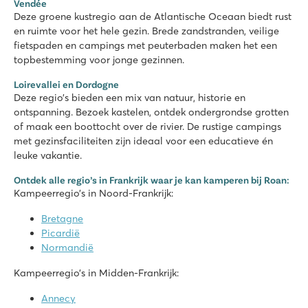
Vendée
Bezoek het leuke dorpje Corcieux
Deze groene kustregio aan de Atlantische Oceaan biedt rust
en ruimte voor het hele gezin. Brede zandstranden, veilige
La Grand'Terre
fietspaden en campings met peuterbaden maken het een
La Grand'Terre
topbestemming voor jonge gezinnen.
Frankrijk - Zuid-Frankrijk - Ardèche - Ruoms
Loirevallei en Dordogne
★
★
★
★
Deze regio’s bieden een mix van natuur, historie en
8.9
ontspanning. Bezoek kastelen, ontdek ondergrondse grotten
Zwembad met kinderbad en waterspeeltoestel
of maak een boottocht over de rivier. De rustige campings
Stacaravans vlakbij zwembad en restaurant
met gezinsfaciliteiten zijn ideaal voor een educatieve én
Bezoek de beroemde grotten; de Cocalière
leuke vakantie.
La Marina de Canet
Ontdek alle regio’s in Frankrijk waar je kan kamperen bij Roan:
La Marina de Canet
Kampeerregio’s in Noord-Frankrijk:
Frankrijk - Zuid-Frankrijk - Languedoc-Roussillon - Canet en Roussi
Bretagne
★
★
★
★
Picardië
7
Normandië
Leuk zwembad met diverse glijbanen
Stacaravan Premium Lounge in Premium Zone
Kampeerregio’s in Midden-Frankrijk:
Fijn zandstrand op loop afstand
Annecy
Le Val de Bonnal