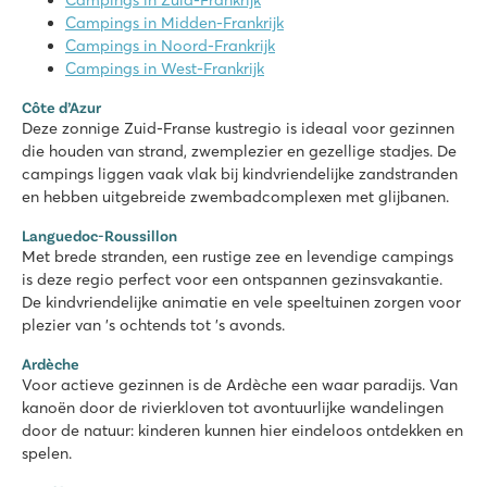
Campings in Zuid-Frankrijk
Leuk zwembad met glijbanen en apart kinderbad
Campings in Midden-Frankrijk
Uitgebreid animatieprogramma voor jong en oud
Campings in Noord-Frankrijk
Vanaf de camping loop je zo het zandstrand op
Campings in West-Frankrijk
Le Sérignan Plage
Côte d’Azur
Le Sérignan Plage
Deze zonnige Zuid-Franse kustregio is ideaal voor gezinnen
Frankrijk - Zuid-Frankrijk - Languedoc-Roussillon - Sérignan Plage
die houden van strand, zwemplezier en gezellige stadjes. De
campings liggen vaak vlak bij kindvriendelijke zandstranden
★
★
★
★
★
en hebben uitgebreide zwembadcomplexen met glijbanen.
9.6
Groot kinderbad met leuke speeltoestellen en spectaculaire 
Languedoc-Roussillon
Met brede stranden, een rustige zee en levendige campings
Gelegen aan het mooi zandstrand
is deze regio perfect voor een ontspannen gezinsvakantie.
Bezoek Aqualand in Le Cap d’Agde
De kindvriendelijke animatie en vele speeltuinen zorgen voor
Domaine des Bans
plezier van 's ochtends tot 's avonds.
Domaine des Bans
Ardèche
Frankrijk - Midden-Frankrijk - Vogezen - Corcieux
Voor actieve gezinnen is de Ardèche een waar paradijs. Van
★
★
★
★
kanoën door de rivierkloven tot avontuurlijke wandelingen
8.4
door de natuur: kinderen kunnen hier eindeloos ontdekken en
Leuk waterpark met glijbanen
spelen.
Veel sportactiviteiten op het sportveld!