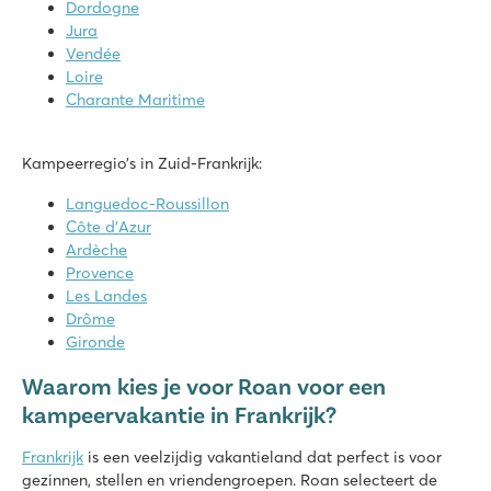
Dordogne
Le Val de Bonnal
Jura
Frankrijk - Midden-Frankrijk - Jura - Rougemont
Vendée
Loire
★
★
★
★
★
Charante Maritime
8.5
Zwembadcomplex met glijbanen en waterspeeltuin
Accommodaties op zeer ruime plaatsen
Kampeerregio’s in Zuid-Frankrijk:
4 meren bij de camping voor waterrecreatie
Languedoc-Roussillon
Les Sablines
Côte d’Azur
Les Sablines
Ardèche
Frankrijk - Zuid-Frankrijk - Languedoc-Roussillon - Vendres Plage
Provence
Les Landes
★
★
★
★
Drôme
8.6
Gironde
Zwembadcomplex met glijbanen
Actief animatieteam met gevarieerd programma
Waarom kies je voor Roan voor een
Bezoek Waterpretpark Aqualand in Cap d’Agde
kampeervakantie in Frankrijk?
Frankrijk
is een veelzijdig vakantieland dat perfect is voor
gezinnen, stellen en vriendengroepen. Roan selecteert de