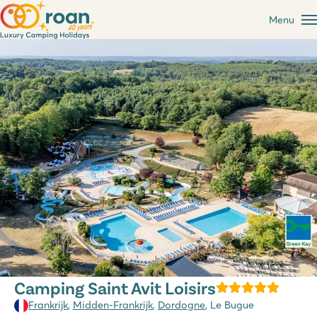
Menu
Camping Saint Avit Loisirs
Frankrijk
,
Midden-Frankrijk
,
Dordogne
, Le Bugue