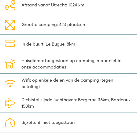
leesmap
Afstand vanaf Utrecht: 1024 km
Tijdens je vakantie heb je direct toegang tot meer dan 2500 gratis
tijdschriften, boeken en luisterverhalen op je eigen tablet of
Grootte camping: 423 plaatsen
telefoon. De gratis
Wait-app
is ideaal voor het hele gezin!
Omgeving camping Saint Avit Loisirs
In de buurt: Le Bugue, 8km
De omgeving van camping Saint Avit Loisirs is prachtig. Een korte
autorit brengt je naar de prehistorische grotten van Lascaux, met
Huisdieren: toegestaan op camping, maar niet in
de wereldberoemde rotswandschilderingen van herten, bizons en
onze accommodaties
paarden. Zijn de kinderen gek op dinosaurussen? Er is ook een
dinopark in de buurt. Er zijn daarnaast tal van prachtige kastelen
Wifi: op enkele delen van de camping (tegen
in de nabije omgeving, die je ook per kano kunt bezoeken! Op
betaling)
camping St. Avit Loisirs zijn wandel- en
wielrenners/mountainbikesroutes beschikbaar om gezellige steden
Dichtstbijzijnde luchthaven: Bergerac 36km, Bordeaux
en dorpen in de omgeving, zoals Belvès (22km), Beynac (34km), La
158km
Roque-Gageac (37km), Sarlat (40km) en Domme (43km), te
bezoeken.
Bijzettent: niet toegestaan
Deze camping mét waterpark in de Dordogne is zijn 5 sterren zeker
waard. Boek jouw vakantie direct online en start nu al met