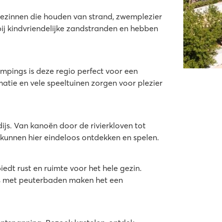
gezinnen die houden van strand, zwemplezier
ede zandstrand
bij kindvriendelijke zandstranden en hebben
mpings is deze regio perfect voor een
ur Mer
atie en vele speeltuinen zorgen voor plezier
js. Van kanoën door de rivierkloven tot
wl
 kunnen hier eindeloos ontdekken en spelen.
dt rust en ruimte voor het hele gezin.
gs met peuterbaden maken het een