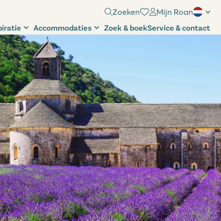
Zoeken
Mijn Roan
piratie
Accommodaties
Zoek & boek
Service & contact