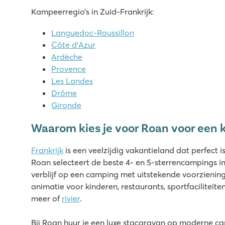
8.1
Kampeerregio’s in Zuid-Frankrijk:
Verwarmd zwembadcomplex met glijbanen en ruime li
Veel activiteiten te beleven op én rondom de camping
Languedoc-Roussillon
Direct gelegen aan rivier D'Elle en vlakbij het strand
Côte d’Azur
Ardèche
Le Sérignan Plage
Provence
Le Sérignan Plage
Les Landes
Frankrijk - Zuid-Frankrijk - Languedoc-Roussillon - Sérignan
Drôme
★
★
★
★
★
Gironde
9.6
Waarom kies je voor Roan voor een 
Groot kinderbad met leuke speeltoestellen en spectacul
Gelegen aan het mooi zandstrand
Frankrijk
is een veelzijdig vakantieland dat perfect i
Bezoek Aqualand in Le Cap d’Agde
Roan selecteert de beste 4- en 5-sterrencampings in
Domaine des Bans
verblijf op een camping met uitstekende voorzieni
Domaine des Bans
animatie voor kinderen, restaurants, sportfaciliteiten
Frankrijk - Midden-Frankrijk - Vogezen - Corcieux
meer of
rivier
.
★
★
★
★
Bij Roan huur je een luxe stacaravan op moderne ca