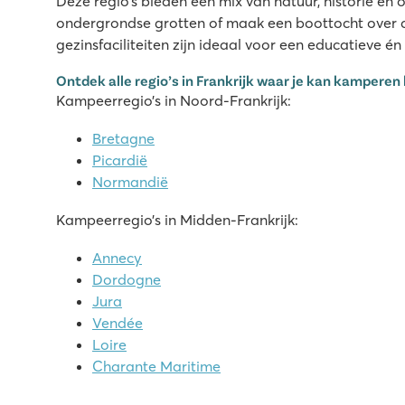
Deze regio’s bieden een mix van natuur, historie en
Zwembadcomplex met diverse glijbanen
ondergrondse grotten of maak een boottocht over de
Aan animatie kom je op deze camping niks te kort
gezinsfaciliteiten zijn ideaal voor een educatieve én
Mooie terrassencamping in de bergen
Ontdek alle regio’s in Frankrijk waar je kan kamperen 
Le Pommier
Kampeerregio’s in Noord-Frankrijk:
Le Pommier
Bretagne
Frankrijk - Zuid-Frankrijk - Ardèche - Villeneuve-De-Berg
Picardië
★
★
★
★
★
Normandië
8.8
Kampeerregio’s in Midden-Frankrijk:
Zwembadcomplex met maar liefst 12 glijbanen
Zeer uitgebreid animatieprogramma
Annecy
Vlakbij de prachtige Pont d'Arc
Dordogne
Jura
Le Ty Nadan
Vendée
Le Ty Nadan
Loire
Frankrijk - Noord-Frankrijk - Bretagne - Locunolé
Charante Maritime
★
★
★
★