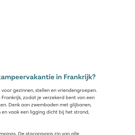
gweide
 Plage
kampeervakantie in Frankrijk?
aire glijbanen
s voor gezinnen, stellen en vriendengroepen.
 Frankrijk, zodat je verzekerd bent van een
ngen. Denk aan zwembaden met glijbanen,
 en vaak een ligging dicht bij het strand,
mpings. De stacaravans zin van alle