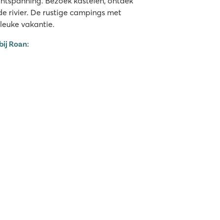
 ontspanning. Bezoek kastelen, ontdek
 rivier. De rustige campings met
 leuke vakantie.
bij Roan: