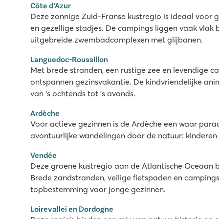
Leuk zwembadcomplex met glijbanen
Côte d’Azur
Deze zonnige Zuid-Franse kustregio is ideaal voor 
Middenin Vias Plage en op maar 150 meter van het br
en gezellige stadjes. De campings liggen vaak vlak 
Supreme Lounge en Premium Lounge in Premium Zone
uitgebreide zwembadcomplexen met glijbanen.
La Sirène
Languedoc-Roussillon
La Sirène
Met brede stranden, een rustige zee en levendige ca
Frankrijk - Zuid-Frankrijk - Languedoc-Roussillon - Argelès s
ontspannen gezinsvakantie. De kindvriendelijke anim
★
★
★
★
van 's ochtends tot 's avonds.
★
9.3
Ardèche
Zeer groot aquapark met spectaculaire glijbanen
Voor actieve gezinnen is de Ardèche een waar paradi
Nieuw in 2026: spectaculaire glijbanen met de spacebo
avontuurlijke wandelingen door de natuur: kinderen
Vlakbij de gezellige badplaats Argelès sur Mer
Vendée
Les Collines de Castellane
Deze groene kustregio aan de Atlantische Oceaan bie
Les Collines de Castellane
Brede zandstranden, veilige fietspaden en campin
Frankrijk - Zuid-Frankrijk - Provence - Castellane
topbestemming voor jonge gezinnen.
★
★
★
★
Loirevallei en Dordogne
8.7