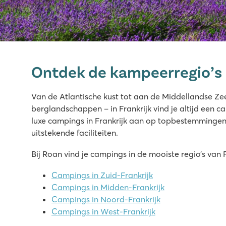
Domaine des Ormes
Domaine des Ormes
Ontdek de kampeerregio’s i
Frankrijk - Noord-Frankrijk - Bretagne - Dol de Bretagne
★
★
★
★
★
Van de Atlantische kust tot aan de Middellandse Zee
9.2
berglandschappen – in Frankrijk vind je altijd een ca
Geweldig binnen en buitenzwembad én groot meer
luxe campings in Frankrijk aan op topbestemminge
Veel sportfaciliteiten en leuke animatie
uitstekende faciliteiten.
Eigen 18 holes golfbaan
Bij Roan vind je campings in de mooiste regio’s van F
Le Napoléon
Le Napoléon
Campings in Zuid-Frankrijk
Frankrijk - Zuid-Frankrijk - Languedoc-Roussillon - Vias Pla
Campings in Midden-Frankrijk
Campings in Noord-Frankrijk
★
★
★
★
★
Campings in West-Frankrijk
8.8