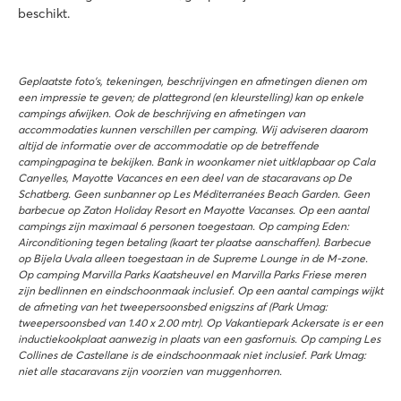
beschikt.
Geplaatste foto’s, tekeningen, beschrijvingen en afmetingen dienen om
een impressie te geven; de plattegrond (en kleurstelling) kan op enkele
campings afwijken. Ook de beschrijving en afmetingen van
accommodaties kunnen verschillen per camping. Wij adviseren daarom
altijd de informatie over de accommodatie op de betreffende
campingpagina te bekijken. Bank in woonkamer niet uitklapbaar op Cala
Canyelles, Mayotte Vacances en een deel van de stacaravans op De
Schatberg. Geen sunbanner op Les Méditerranées Beach Garden. Geen
barbecue op Zaton Holiday Resort en Mayotte Vacanses. Op een aantal
campings zijn maximaal 6 personen toegestaan. Op camping Eden:
Airconditioning tegen betaling (kaart ter plaatse aanschaffen). Barbecue
op Bijela Uvala alleen toegestaan in de Supreme Lounge in de M-zone.
Op camping Marvilla Parks Kaatsheuvel en Marvilla Parks Friese meren
zijn bedlinnen en eindschoonmaak inclusief. Op een aantal campings wijkt
de afmeting van het tweepersoonsbed enigszins af (Park Umag:
tweepersoonsbed van 1.40 x 2.00 mtr). Op Vakantiepark Ackersate is er een
inductiekookplaat aanwezig in plaats van een gasfornuis. Op camping Les
Collines de Castellane is de eindschoonmaak niet inclusief. Park Umag:
niet alle stacaravans zijn voorzien van muggenhorren.