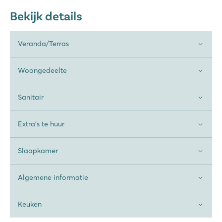
Bekijk details
Veranda/Terras
Woongedeelte
Sanitair
Extra's te huur
Slaapkamer
Algemene informatie
Keuken