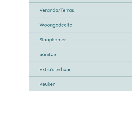
Veranda/Terras
Woongedeelte
Slaapkamer
Sanitair
Extra's te huur
Keuken