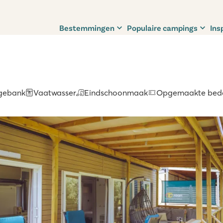
Bestemmingen
Populaire campings
Ins
gebank
Vaatwasser
Eindschoonmaak
Opgemaakte bed