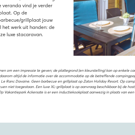
veranda vind je verder
lplaat. Op de
arbecue/grillplaat jouw
l het werk uit handen: de
eze luxe stacaravan.
enen om een impressie te geven; de plattegrond (en kleurstelling) kan op enkele c
daarom altijd de informatie over de accommodatie op de betreffende campingpag
 Ranc Davaine. Geen barbecue en grillplaat op Zaton Holiday Resort. Op camping
en niet toegestaan. Een luxe XL-grillplaat is op aanvraag beschikbaar bij de host
Op Vakantiepark Ackersate is er een inductiekookplaat aanwezig in plaats van een 