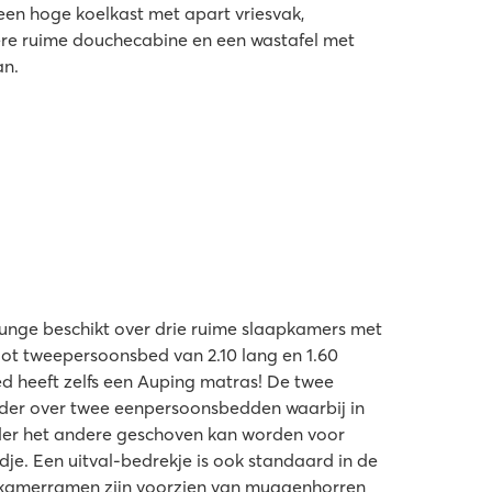
een hoge koelkast met apart vriesvak,
ere ruime douchecabine en een wastafel met
an.
nge beschikt over drie ruime slaapkamers met
ot tweepersoonsbed van 2.10 lang en 1.60
 heeft zelfs een Auping matras! De twee
eder over twee eenpersoonsbedden waarbij in
der het andere geschoven kan worden voor
je. Een uitval-bedrekje is ook standaard in de
kamerramen zijn voorzien van muggenhorren