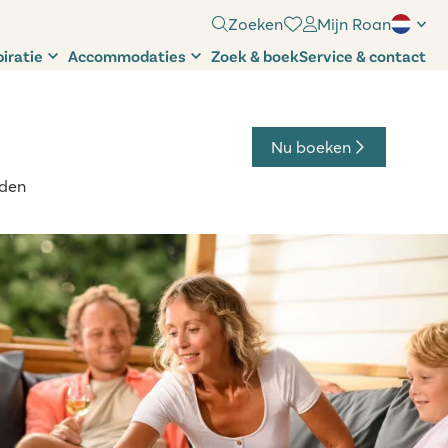
Zoeken
Mijn Roan
piratie
Accommodaties
Zoek & boek
Service & contact
Nu boeken
den