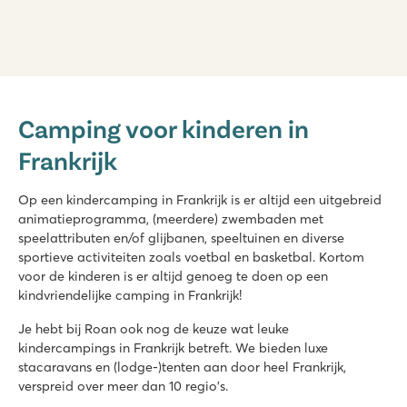
La Baume
La Baume
Camping voor kinderen in
Frankrijk - Zuid-Frankrijk - Côte d’Azur - Fréjus
Frankrijk
★
★
★
★
★
8.3
2 geweldige zwembadcomplexen met glijbanen
Op een kindercamping in Frankrijk is er altijd een uitgebreid
Leuke animatie en mooie faciliteiten
animatieprogramma, (meerdere) zwembaden met
Charmante steden en dorpjes in de omgeving
speelattributen en/of glijbanen, speeltuinen en diverse
sportieve activiteiten zoals voetbal en basketbal. Kortom
Le Napoléon
voor de kinderen is er altijd genoeg te doen op een
Le Napoléon
kindvriendelijke camping in Frankrijk!
Frankrijk - Zuid-Frankrijk - Languedoc-Roussillon - Vias Plage
Je hebt bij Roan ook nog de keuze wat leuke
★
★
★
★
★
kindercampings in Frankrijk betreft. We bieden luxe
8.8
stacaravans en (lodge-)tenten aan door heel Frankrijk,
Leuk zwembadcomplex met glijbanen
verspreid over meer dan 10 regio's.
Middenin Vias Plage en op maar 150 meter van het brede za