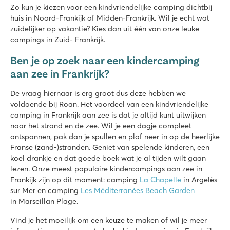
Supreme Lounge en Premium Lounge in Premium Zone
Zo kun je kiezen voor een kindvriendelijke camping dichtbij
huis in Noord-Frankijk of Midden-Frankrijk. Wil je echt wat
Le Domaine de Beaulieu
zuidelijker op vakantie? Kies dan uit één van onze leuke
Le Domaine de Beaulieu
campings in Zuid- Frankrijk.
Frankrijk - Midden-Frankrijk - Vendée - Saint Gilles Croix de Vie
Ben je op zoek naar een kindercamping
★
★
★
★
aan zee in Frankrijk?
8.1
Verwarmd zwembad met glijbanen en apart kinderbad
De vraag hiernaar is erg groot dus deze hebben we
Vermaak in de miniclub en tijdens disco avonden
voldoende bij Roan. Het voordeel van een kindvriendelijke
Op maar 20 minuten wandelen van prachtig zandstrand
camping in Frankrijk aan zee is dat je altijd kunt uitwijken
Le Petit Mousse
naar het strand en de zee. Wil je een dagje compleet
Le Petit Mousse
ontspannen, pak dan je spullen en plof neer in op de heerlijke
Frankrijk - Zuid-Frankrijk - Languedoc-Roussillon - Vias Plage
Franse (zand-)stranden. Geniet van spelende kinderen, een
koel drankje en dat goede boek wat je al tijden wilt gaan
★
★
★
★
lezen. Onze meest populaire kindercampings aan zee in
6.8
Frankijk zijn op dit moment: camping
La Chapelle
in Argelès
Tropisch waterparadijs met space bowl glijbaan
sur Mer en camping
Les Méditerranées Beach Garden
Ga lekker suppen op de middellandse zee
in Marseillan Plage.
Kleine levendige camping met directe toegang tot het stran
Vind je het moeilijk om een keuze te maken of wil je meer
L'Ideal