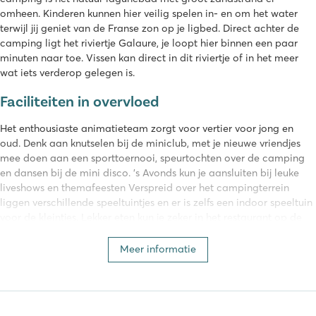
omheen. Kinderen kunnen hier veilig spelen in- en om het water
terwijl jij geniet van de Franse zon op je ligbed. Direct achter de
camping ligt het riviertje Galaure, je loopt hier binnen een paar
minuten naar toe. Vissen kan direct in dit riviertje of in het meer
wat iets verderop gelegen is.
Faciliteiten in overvloed
Het enthousiaste animatieteam zorgt voor vertier voor jong en
oud. Denk aan knutselen bij de miniclub, met je nieuwe vriendjes
mee doen aan een sporttoernooi, speurtochten over de camping
en dansen bij de mini disco. 's Avonds kun je aansluiten bij leuke
liveshows en themafeesten Verspreid over het campingterrein
liggen verschillende speeltuintjes en er is zelfs een indoor speeltuin
voor de kleintjes. Lekker eten kun je zeker in het restaurant op de
camping of op het sfeervolle terras met uitzicht op het zwembad.
Meer informatie
Château de Galaure behoort tot Homair
Deze camping maakt deel uit van onze eigen Homair campings.
Een vakantie op een Homair camping staat garant voor: plezier