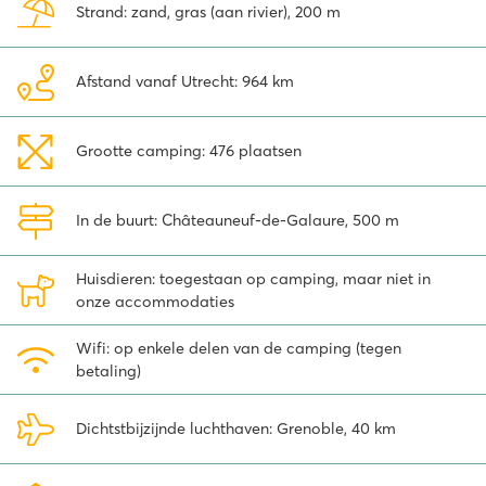
Strand: zand, gras (aan rivier), 200 m
van deze geweldige camping in de Drome zijn verschillende
adventure parcours te vinden waar kinderen van alle leeftijden
kunnen klimmen en klauteren. Ook voor een kano-, paardrij- of
Afstand vanaf Utrecht: 964 km
canyoningtochtje zit je hier goed!
Grootte camping: 476 plaatsen
In de buurt: Châteauneuf-de-Galaure, 500 m
Huisdieren: toegestaan op camping, maar niet in
onze accommodaties
Wifi: op enkele delen van de camping (tegen
betaling)
Dichtstbijzijnde luchthaven: Grenoble, 40 km