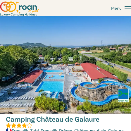
Menu
Camping Château de Galaure
Frankrijk
,
Zuid-Frankrijk
,
Drôme
, Châteauneuf-de-Galaure