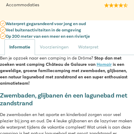
Accommodaties
Waterpret gegarandeerd voor jong en oud
Veel buitenactiviteiten in de omgeving
Op 200 meter van een meer en een riviertje
Informatie
Voorzieningen
Waterpret
Ben je opzoek naar een camping in de Drôme?
Stop dan met
zoeken want camping Château de Galaure van
Homair
is een
geweldige, groene familiecamping met zwembaden, glijbanen,
een natuur lagunebad met zandstrand en een super enthousiast
animatieteam!
Zwembaden, glijbanen én een lagunebad met
zandstrand
De zwembaden en het aparte en kinderbad zorgen voor veel
plezier bij jong en oud. De 4 leuke glijbanen en de lazyriver maken
de waterpret tijdens de vakantie compleet! Wat uniek is aan deze
camping is het natuur lagunebad met groot zandstrand er