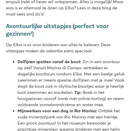
eropuit trekt of liever wil ontspannen. Alles is mogelijk! Maar
was is er allemaal te doen op Elba? Lees in deze blog de
must-sees and do's!
Avontuurlijke uitstapjes (perfect voor
gezinnen!)
Op Elba is er voor kinderen van alles te beleven. Deze
uitstapjes maken de vakantie extra speciaal:
Dolfijnen spotten vanaf de boot:
Zin in een avontuur
op zee? Vanuit Marina di Campo vertrekken er
dagelijks boottours rondom Elba. Met een beetje geluk
zwemmen er ineens speelse dolfijnen met je mee! Vaak
stopt de boot ook in idyllische baaitjes waar je heerlijk
kunt zwemmen en snorkelen.
Tip:
Boek in het
hoogseizoen vooraf (vaak met online korting) en neem
voldoende zonnebrandcrème en water mee.
Mijnwerkers voor een dag in Rio Marina:
Ontdek het
oude mineraalpark van Rio Marina met een treintje.
Een groot avontuur! In het museum bewonder je
prachtige mineralen, waarna kinderen met een helm