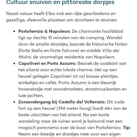
Cultuur snuiven en pittoreske dorpjes
Naast natuur heeft Elba ook een rijke geschiedenis en
gezellige, sfeervolle plaatsen om doorheen te struinen:
Portoferraio & Napoleon:
De charmante hoofdstad
ligt op slechts 15 minuten van de camping. Wandel
door de smalle straatjes, bezoek de historische forten
(Forte Stella en Forte Falcone) en ontdek
Villa dei
Mulini
, de voormalige residentie van Napoleon.
Capoliveri en Porto Azzurro:
Bezoek de oostkant van
het eiland voor echte lokale charme. Het op een
heuvel gelegen Capoliveri zit vol knusse pleintjes,
winkeltjes en cafés. Porto Azzurro is een kleurrijk
havenstadje met avondmarkten, straatmuzikanten en
luxe jachten.
Zonsondergang bij Castello del Volterraio:
Dit oude
fort op een heuvel (394 meter hoog) biedt één van de
beste uitzichten van het eiland. Na een korte
wandeling naar de ruïnes word je beloond met een
magisch panorama over de baai van Portoferraio.
Tip:
Neem een kleedje en drankjes mee voor een eigen