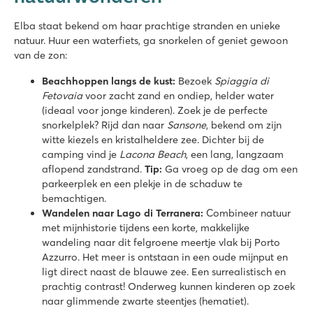
Elba staat bekend om haar prachtige stranden en unieke
natuur. Huur een waterfiets, ga snorkelen of geniet gewoon
van de zon:
Beachhoppen langs de kust:
Bezoek
Spiaggia di
Fetovaia
voor zacht zand en ondiep, helder water
(ideaal voor jonge kinderen). Zoek je de perfecte
snorkelplek? Rijd dan naar
Sansone
, bekend om zijn
witte kiezels en kristalheldere zee. Dichter bij de
camping vind je
Lacona Beach
, een lang, langzaam
aflopend zandstrand.
Tip:
Ga vroeg op de dag om een
parkeerplek en een plekje in de schaduw te
bemachtigen.
Wandelen naar Lago di Terranera:
Combineer natuur
met mijnhistorie tijdens een korte, makkelijke
wandeling naar dit felgroene meertje vlak bij Porto
Azzurro. Het meer is ontstaan in een oude mijnput en
ligt direct naast de blauwe zee. Een surrealistisch en
prachtig contrast! Onderweg kunnen kinderen op zoek
naar glimmende zwarte steentjes (hematiet).