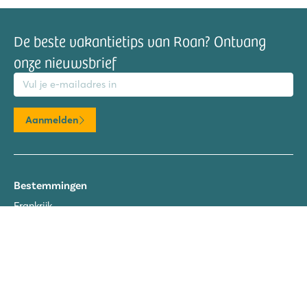
De beste vakantietips van Roan? Ontvang
onze nieuwsbrief
mailadres
Aanmelden
Bestemmingen
Frankrijk
Italië
Kroatië
Spanje
Nederland
Oostenrijk