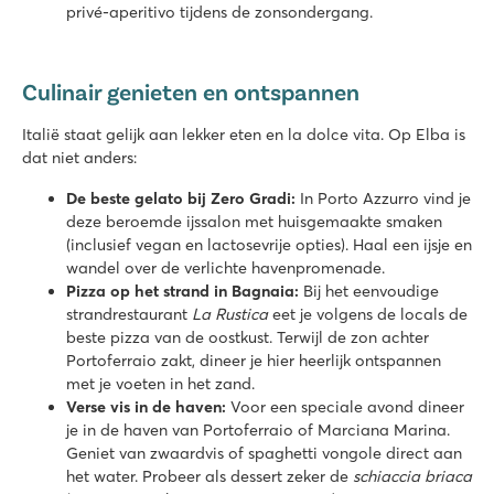
privé-aperitivo tijdens de zonsondergang.
Culinair genieten en ontspannen
Italië staat gelijk aan lekker eten en la dolce vita. Op Elba is
dat niet anders:
De beste gelato bij Zero Gradi:
In Porto Azzurro vind je
deze beroemde ijssalon met huisgemaakte smaken
(inclusief vegan en lactosevrije opties). Haal een ijsje en
wandel over de verlichte havenpromenade.
Pizza op het strand in Bagnaia:
Bij het eenvoudige
strandrestaurant
La Rustica
eet je volgens de locals de
beste pizza van de oostkust. Terwijl de zon achter
Portoferraio zakt, dineer je hier heerlijk ontspannen
met je voeten in het zand.
Verse vis in de haven:
Voor een speciale avond dineer
je in de haven van Portoferraio of Marciana Marina.
Geniet van zwaardvis of spaghetti vongole direct aan
het water. Probeer als dessert zeker de
schiaccia briaca