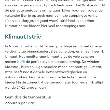
De zomer is helaas weer voorbij en momenteel ‘genieten’ we
van veel regen en wind, typisch herfstweer dus! Wist je dat dit
dé perfecte periode is om te gaan kijken voor een volgende
vakantie? Ben je op zoek naar een luxe campingvakantie,
sfeervolle dorpjes en goed weer? Istrië heeft een prima
klimaat en we bieden hier veel topcampings aan.
Klimaat Istrië
In Noord Kroatië ligt Istrië, een prachtige regio met groene
velden, ruige binnenlanden, sfeervolle dorpjes en een heerlijk
klimaat. Het mediterrane klimaat plus de vele zonuren
maken
Istrië
de perfecte vakantiebestemming. De winden
Maestral, Bura en Jugo bepalen mede het prettige klimaat,
Istrië heeft naast de vele bezienswaardigheden en
natuurparken dus ook echt een perfecte temperatuur te
bieden! In de zomer tikt de thermometer toch eigenlijk altijd
wel de 24-25 graden aan.
Gemiddelde temperatuur
Zonuren per dag