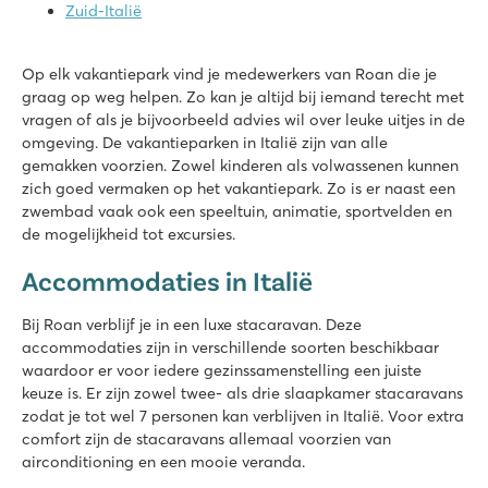
9.1
Zuid-Italië
Enorm zwemparadijs van ruim 36.000 m² met gave glijbanen
Een mini pretpark met diverse speeltoestellen
Neem het campingtreintje naar Caorle
Op elk vakantiepark vind je medewerkers van Roan die je
graag op weg helpen. Zo kan je altijd bij iemand terecht met
hu Park Albatros village
vragen of als je bijvoorbeeld advies wil over leuke uitjes in de
hu Park Albatros village
omgeving. De vakantieparken in Italië zijn van alle
Italië - Midden- en Zuid-Italië - Toscane - San Vincenzo
gemakken voorzien. Zowel kinderen als volwassenen kunnen
zich goed vermaken op het vakantiepark. Zo is er naast een
★
★
★
★
zwembad vaak ook een speeltuin, animatie, sportvelden en
8.9
de mogelijkheid tot excursies.
3 grote ondiepe lagunebaden met brede glijbaan
Het heerlijke strand op loopafstand
Accommodaties in Italië
Bezoek het gezellige San Vincenzo
Bij Roan verblijf je in een luxe stacaravan. Deze
Bella Italia
accommodaties zijn in verschillende soorten beschikbaar
Bella Italia
waardoor er voor iedere gezinssamenstelling een juiste
Italië - Noord-Italië - Gardameer - Peschiera del Garda
keuze is. Er zijn zowel twee- als drie slaapkamer stacaravans
★
★
★
★
zodat je tot wel 7 personen kan verblijven in Italië. Voor extra
8.4
comfort zijn de stacaravans allemaal voorzien van
Groot zwembadcomplex met wel 8 zwembaden
airconditioning en een mooie veranda.
Pretpark Gardaland om de hoek en topfaciliteiten voor iede