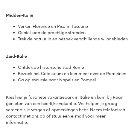
Union Lido Mare
Union Lido Mare
Italië - Noord-Italië - Adriatische kust - Cavallino
Midden-Italië
★
★
★
★
★
Verken Florence en Pisa in Toscane
9.3
Geniet aan de prachtige stranden
2 fantastische zwemparadijzen met lange glijbanen en lagu
Trek de natuur in en bezoek verschillende wijngebieden
Stacaravans vlakbij het aquapark Laguna
Vlakbij ligt de levendige badplaats Jesolo
Zuid-Italië
hu Fabulous village
Ontdek de historische stad Rome
hu Fabulous village
Bezoek het Colosseum en leer meer over de Romeinen
Italië - Midden- en Zuid-Italië - Rome - Rome
Ga op excursie naar Napels en Pompeï
★
★
★
★
8.4
Kies hier je favoriete vakantiepark in Italië en kom bij Roan
Groot zwembadcomplex met diverse zwembaden
genieten van een heerlijke vakantie. We helpen je graag
Stijlvol restaurant met groot terras
verder als je vragen of opmerkingen hebt. Neem telefonisch
Campingexcursies naar Napels en Pompeï
contact met ons op of stuur een e-mail voor meer
hu Montescudaio village
informatie.
hu Montescudaio village