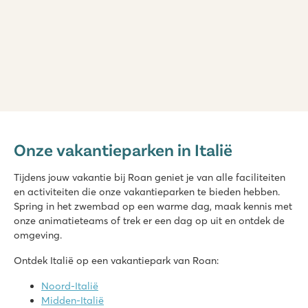
hu Eraclea Mare
hu Eraclea Mare
Onze vakantieparken in Italië
Italië - Noord-Italië - Adriatische kust - Eraclea Mare
★
★
★
★
★
Tijdens jouw vakantie bij Roan geniet je van alle faciliteiten
Nieuw: Waterpark met glijbanen van wel 90.000 m2
en activiteiten die onze vakantieparken te bieden hebben.
Stacaravans in autovrije, sfeervolle straatjes
Spring in het zwembad op een warme dag, maak kennis met
Vlakbij het bekende Venetië, Murano en Burano
onze animatieteams of trek er een dag op uit en ontdek de
omgeving.
Pra'delle Torri
Pra'delle Torri
Ontdek Italië op een vakantiepark van Roan:
Italië - Noord-Italië - Adriatische kust - Caorle
Noord-Italië
★
★
★
★
Midden-Italië