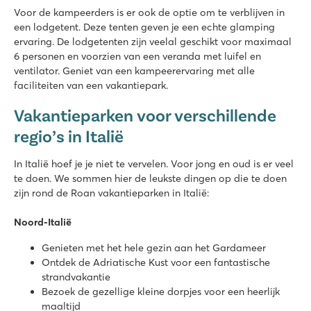
Leuke restaurants met uitzicht over Gardameer
Voor de kampeerders is er ook de optie om te verblijven in
een lodgetent. Deze tenten geven je een echte glamping
Cisano/San Vito
ervaring. De lodgetenten zijn veelal geschikt voor maximaal
Cisano/San Vito
6 personen en voorzien van een veranda met luifel en
Italië - Noord-Italië - Gardameer - Cisano
ventilator. Geniet van een kampeerervaring met alle
faciliteiten van een vakantiepark.
★
★
★
★
8.4
Vakantieparken voor verschillende
Leuke zwembaden op beide campings
regio’s in Italië
Uitgebreid animatieprogramma op Cisano
Leuke dorpjes Lazise en Bardolino dichtbij
In Italië hoef je je niet te vervelen. Voor jong en oud is er veel
hu Norcenni Girasole village
te doen. We sommen hier de leukste dingen op die te doen
hu Norcenni Girasole village
zijn rond de Roan vakantieparken in Italië:
Italië - Midden- en Zuid-Italië - Toscane - Figline Valdarno
Noord-Italië
★
★
★
★
8.8
Genieten met het hele gezin aan het Gardameer
2 grote zwembadcomplexen met lagunebad
Ontdek de Adriatische Kust voor een fantastische
Eindeloos sport en speelplezier op de camping
strandvakantie
Bezoek de steden Siena, Pisa en Lucca
Bezoek de gezellige kleine dorpjes voor een heerlijk
maaltijd