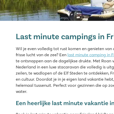
Marvilla Parks Friese Meren
Marvilla Parks Friese Meren
Last minute campings in Fr
Nederland - - Friesland - Lemmer
★
★
★
★
Wil je even volledig tot rust komen en genieten van 
8.4
frisse lucht van de zee? Een
last minute camping in F
Overzichtelijk binnenzwembad
te ontsnappen aan de dagelijkse drukte. Met Roan ver
Gezellig restaurant met fijn terras
Nederland in een luxe stacaravan die volledig is uit
Op loopafstand van het Slotermeer
zeilen, te wadlopen of de Elf Steden te ontdekken, F
en cultuur. Doordat je in je eigen land vakantie hebt,
helemaal tussenuit. Perfect voor gezinnen die op zoek
water.
Een heerlijke last minute vakantie i