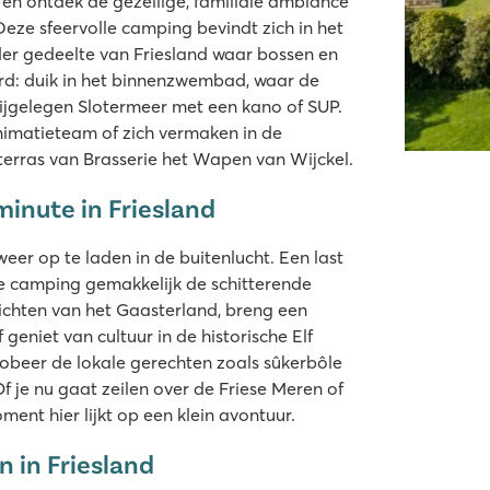
 en ontdek de gezellige, familiale ambiance
Deze sfeervolle camping bevindt zich in het
der gedeelte van Friesland waar bossen en
erd: duik in het binnenzwembad, waar de
ijgelegen Slotermeer met een kano of SUP.
animatieteam of zich vermaken in de
t terras van Brasserie het Wapen van Wijckel.
minute in Friesland
eer op te laden in de buitenlucht. Een last
de camping gemakkelijk de schitterende
ichten van het Gaasterland, breng een
niet van cultuur in de historische Elf
obeer de lokale gerechten zoals sûkerbôle
Of je nu gaat zeilen over de Friese Meren of
nt hier lijkt op een klein avontuur.
n in Friesland