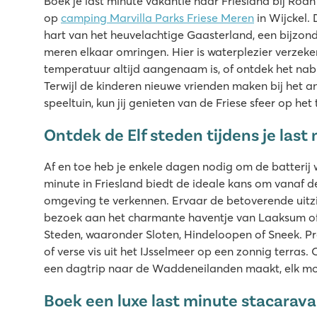
Boek je last minute vakantie naar Friesland bij Roan
op
camping Marvilla Parks Friese Meren
in Wijckel. 
hart van het heuvelachtige Gaasterland, een bijzon
meren elkaar omringen. Hier is waterplezier verzek
temperatuur altijd aangenaam is, of ontdek het nab
Terwijl de kinderen nieuwe vrienden maken bij het 
speeltuin, kun jij genieten van de Friese sfeer op he
Ontdek de Elf steden tijdens je last 
Af en toe heb je enkele dagen nodig om de batterij w
minute in Friesland biedt de ideale kans om vanaf 
omgeving te verkennen. Ervaar de betoverende uitz
bezoek aan het charmante haventje van Laaksum of ge
Steden, waaronder Sloten, Hindeloopen of Sneek. Pr
of verse vis uit het IJsselmeer op een zonnig terras. 
een dagtrip naar de Waddeneilanden maakt, elk mome
Boek een luxe last minute stacarava