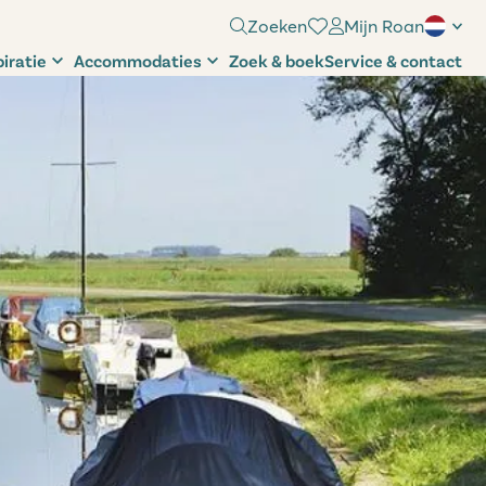
Zoeken
Mijn Roan
piratie
Accommodaties
Zoek & boek
Service & contact