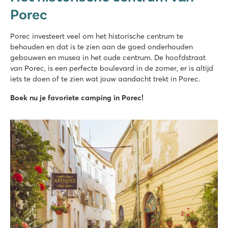
Porec
★
★
★
★
8.6
Groot zwembadcomplex met meerdere glijbanen
Porec investeert veel om het historische centrum te
Accommodaties vlakbij familiezwembad
behouden en dat is te zien aan de goed onderhouden
20 autominuten van Poreč
gebouwen en musea in het oude centrum. De hoofdstraat
van Porec, is een perfecte boulevard in de zomer, er is altijd
Bijela Uvala
iets te doen of te zien wat jouw aandacht trekt in Porec.
Bijela Uvala
Kroatië - Kroatische kust - Istrië - Poreč
Boek nu je favoriete camping in Porec!
★
★
★
★
8.8
3 mooie zwembadcomplexen met nieuwe glijbanen
Leuke restaurants en barretjes op de camping
Toeristentreintje naar het leuke dorpje Porec
Park Umag
Park Umag
Kroatië - Kroatische kust - Istrië - Umag
★
★
★
★
8.8