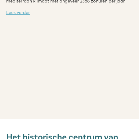
mediterraan klimaat met ongeveer 2388 zonuren per jaar.
Lees verder
Valamar Camping Lanterna
Valamar Camping Lanterna
Het historische centrum van
Kroatië - Kroatische kust - Istrië - Poreč