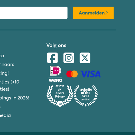
Aanmelden
Volg ons
co
nnaars
ing!
ties (>10
ies)
ings in 2026!
n
media