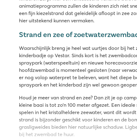
animatieprogramma zullen de kinderen zich niet snel
een fijn kiezelstrand dat geleidelijk afloopt in zee z
hier uitstekend kunnen vermaken.
Strand en zee of zoetwaterzwemba
Waarschijnlijk breng je heel wat uurtjes door bij 
kinderbadje op Vestar. Sinds kort is het zwembadco
spraypark (waterspeeltuin) en nieuwe horecavoorzie
hoofdzwembad is momenteel gesloten (naar verwacht
er nog volop waterpret te beleven, want het diepe b
spraypark en het kinderbad zijn wel gewoon geope
Houd je meer van strand en zee? Dan zit je op camp
kleine baai is tot zo’n 100 meter afgezet. Een idea
spelen in het kristalheldere zeewater, want dit wor
strand is bijzonder geschikt voor kinderen en de 
grasligweides bieden hier natuurlijke schaduw. Ligb
bij het zwembad te huur.