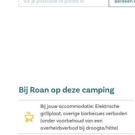
Bereken 
Tijdens je vakantie heb je direct toegang tot meer da
boeken en luisterverhalen op je eigen tablet of tele
voor het hele gezin!
Omgeving Vestar camping ontdekk
Zeer leuk om te doen vanaf Vestar camping is de wa
hier door de smalle straatjes en de souvenirwinkeltje
van de talloze restaurantjes aan het water. Vanaf 
excursie boeken naar het prachtige Venetië, wat van
twee uur varen is!
Bij Roan op deze camping
Ben je op zoek naar authentiek Kroatië, dan zijn dor
leuk om te bezoeken. In de omgeving van camping Ve
Bij jouw accommodatie: Elektrische
maken naar bijvoorbeeld het Limski fjord strand, de 
grillplaat, overige barbecues verboden
Pula is de grootste stad van Istrië en staat beke
(onder voorbehoud van een
en het imposante amfitheater. Of bekijk een druipste
overheidsverbod bij droogte/hitte)
omgeving van Istrië. Ook kun je een bezoek aan het