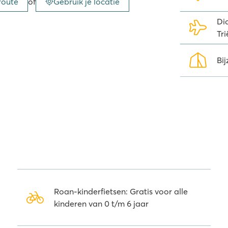
route
of
Gebruik je locatie
n 2500 gratis tijdschriften,
Dic
foon. De gratis
Wait-app
is ideaal
Tr
en
Bij
tertaxi naar Rovinj nemen. Je kunt
s struinen en heerlijk eten in één
de camping kun je bovendien een
af camping Vestar / Rovinj zo’n
pjes als Golas, Pazin en Labin erg
star kun je ook diverse excursies
Brijuni-eilanden, Poreč of Pula.
Roan-kinderfietsen: Gratis voor alle
nd om de oude Romeinse gebouwen
kinderen van 0 t/m 6 jaar
engrot, deze vind je veel in de
 aquapark ‘Istralandia’ brengen