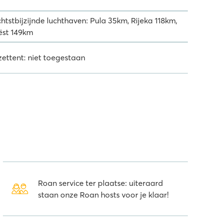
htstbijzijnde luchthaven: Pula 35km, Rijeka 118km,
iëst 149km
zettent: niet toegestaan
Roan service ter plaatse: uiteraard
staan onze Roan hosts voor je klaar!