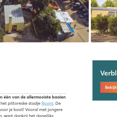
Verb
Bekij
n één van de allermooiste baaien
 het pittoreske stadje
Rovinj
. De
voor je boot! Vooral met jongere
n, want dankzij het dagelijks