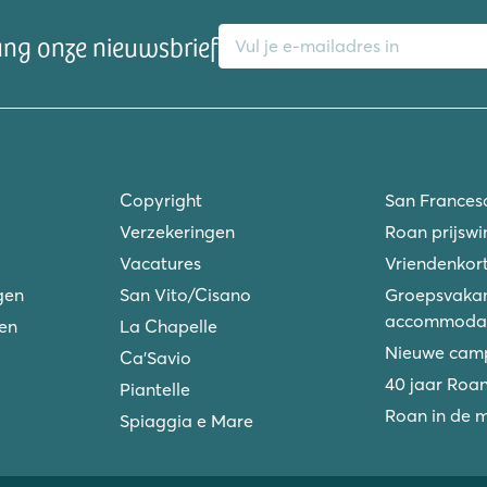
E-mailadres
ang onze nieuwsbrief
Copyright
San Frances
Verzekeringen
Roan prijswi
Vacatures
Vriendenkort
gen
San Vito/Cisano
Groepsvakan
accommodat
ken
La Chapelle
Nieuwe camp
Ca'Savio
40 jaar Roa
Piantelle
Roan in de 
Spiaggia e Mare