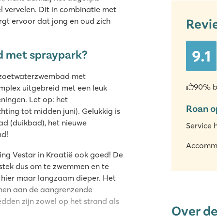
 vervelen. Dit in combinatie met
Revi
orgt ervoor dat jong en oud zich
9.1
d met spraypark?
het zoetwaterzwembad met
90% b
mplex uitgebreid met een leuk
ningen. Let op: het
Roan o
ing tot midden juni). Gelukkig is
ad (duikbad), het nieuwe
Service 
nd!
Accomm
ing Vestar in Kroatië ook goed! De
le stek dus om te zwemmen en te
dt hier maar langzaam dieper. Het
bomen aan de aangrenzende
edden zijn zowel op het strand als
Over d