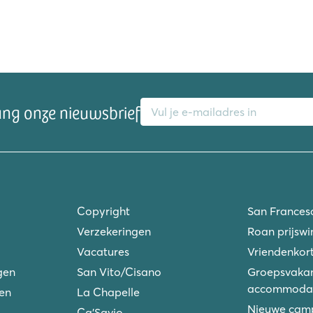
E-mailadres
ang onze nieuwsbrief
Copyright
San Frances
Verzekeringen
Roan prijswi
Vacatures
Vriendenkort
gen
San Vito/Cisano
Groepsvakan
accommodat
ken
La Chapelle
Nieuwe camp
Ca'Savio