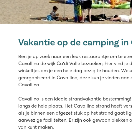
hu Eraclea Mare
hu Eraclea Mare
Vakantie op de camping in 
Italië - Noord-Italië - Adriatische kust - Eraclea Mare
★
★
★
★
★
Ben je op zoek naar een leuk restaurantje om te eten
Nieuw: Waterpark met glijbanen van wel 90.000 m2
Cavallino de wijk Ca'di Valle bezoeken, hier vind je 
Stacaravans in autovrije, sfeervolle straatjes
winkeltjes om je een hele dag bezig te houden. Weke
Vlakbij het bekende Venetië, Murano en Burano
georganiseerd in Cavallino, deze kun je vinden aan
Cavallino.
Pra'delle Torri
Pra'delle Torri
Cavallino is een ideale strandvakantie bestemming! 
Italië - Noord-Italië - Adriatische kust - Caorle
langs de hele plaats. Het Cavallino strand heeft vers
als je binnen een afgezet stuk op het strand gaat li
★
★
★
★
aanwezige faciliteiten. Er zijn ook gewoon plekken o
9.1
van kunt maken.
Enorm zwemparadijs van ruim 36.000 m² met gave gli