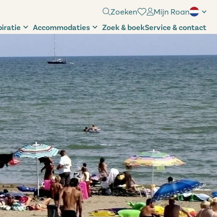
Zoeken
Mijn Roan
piratie
Accommodaties
Zoek & boek
Service & contact