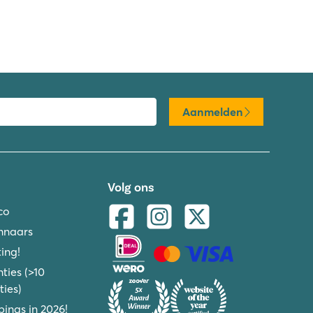
Aanmelden
Volg ons
co
nnaars
ing!
ties (>10
ies)
ings in 2026!