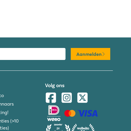
Aanmelden
Volg ons
co
nnaars
ing!
ties (>10
ies)