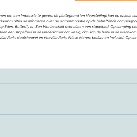
enen om een impressie te geven; de plattegrond (en kleurstelling) kan op enkele c
daarom altijd de informatie over de accommodatie op de betreffende campingpagi
 Eden, Butterfly en San Vito beschikt over alleen een stapelbed. Op camping Le
leen een stapelbed in de kinderkamer aanwezig, dan kan de bank in de woonkame
illa Parks Kaatsheuvel en Marvilla Parks Friese Meren: bedlinnen inclusief. Op ca