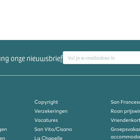
E-mailadres
ang onze nieuwsbrief
Copyright
San Frances
Verzekeringen
Roan prijswi
Vacatures
Vriendenkort
gen
San Vito/Cisano
Groepsvakan
accommodat
ken
La Chapelle