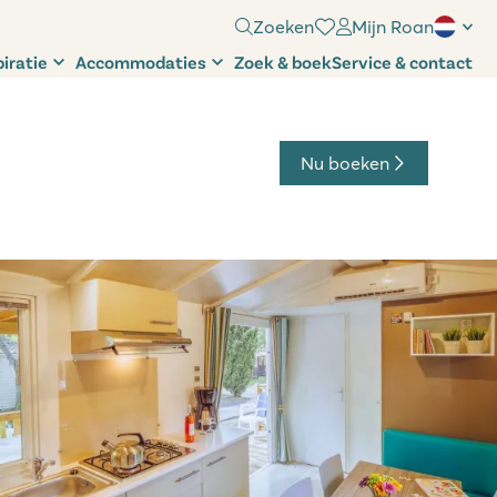
Zoeken
Mijn Roan
piratie
Accommodaties
Zoek & boek
Service & contact
Nu boeken