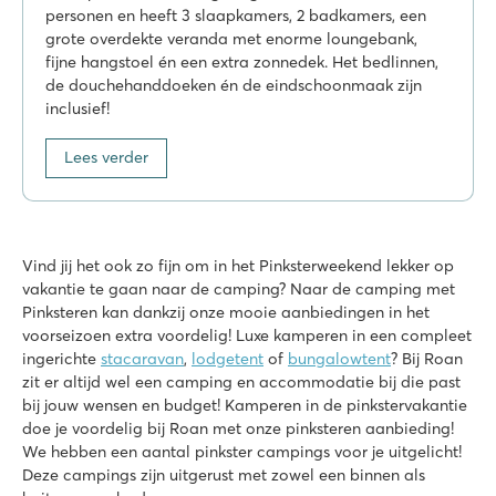
personen en heeft 3 slaapkamers, 2 badkamers, een
Gigantische glijbanen en toffe waterattracties
grote overdekte veranda met enorme loungebank,
Volop animatie en lunapark naast de camping
fijne hangstoel én een extra zonnedek. Het bedlinnen,
Bezoek het havenstadje La Rochelle
de douchehanddoeken én de eindschoonmaak zijn
Le Domaine de Beaulieu
inclusief!
Le Domaine de Beaulieu
Frankrijk - Midden-Frankrijk - Vendée - Saint Gilles Croix de Vie
Lees verder
★
★
★
★
8
Verwarmd zwembad met glijbanen en apart kinderbad
Vermaak in de miniclub en tijdens disco avonden
Vind jij het ook zo fijn om in het Pinksterweekend lekker op
Op maar 20 minuten wandelen van prachtig zandstrand
vakantie te gaan naar de camping? Naar de camping met
Pinksteren kan dankzij onze mooie aanbiedingen in het
La Croix du Vieux Pont
voorseizoen extra voordelig! Luxe kamperen in een compleet
La Croix du Vieux Pont
ingerichte
stacaravan
,
lodgetent
of
bungalowtent
? Bij Roan
Frankrijk - Noord-Frankrijk - Picardië - Berny Rivière
zit er altijd wel een camping en accommodatie bij die past
bij jouw wensen en budget! Kamperen in de pinkstervakantie
★
★
★
★
★
doe je voordelig bij Roan met onze pinksteren aanbieding!
7.9
We hebben een aantal pinkster campings voor je uitgelicht!
Leuk overdekt zwembad met lange glijbanen
Deze campings zijn uitgerust met zowel een binnen als
Stacaravans staan op ruime grasrijke plaatsen