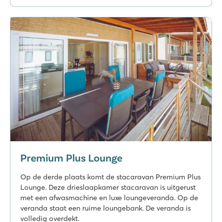
De Twee Bruggen
Nederland - - Gelderland - Winterswijk
★
★
★
★
★
9.7
Zowel binnen- als buitenzwembad met glijbanen
Themapark Bommelwereld op slechts 20 autominuten rijden!
Gelegen in het Nationaal Landschap Winterswijk
Vakantiepark Ackersate
Vakantiepark Ackersate
Nederland - - Gelderland - Voorthuizen
★
★
★
★
★
9.1
Binnen- en buitenzwembad én nieuw waterspeeltoestel in 20
Premium Plus Lounge
Divers animatieprogramma voor jong en oud
Geweldige 5-sterrencamping op de Veluwe
Op de derde plaats komt de stacaravan Premium Plus
Lounge. Deze drieslaapkamer stacaravan is uitgerust
Mayotte Vacances
met een afwasmachine en luxe loungeveranda. Op de
Mayotte Vacances
veranda staat een ruime loungebank. De veranda is
Frankrijk - Zuid-Frankrijk - Les Landes - Biscarrosse
volledig overdekt.