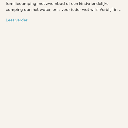
familiecamping met zwembad of een kindvriendelijke
camping aan het water, er is voor ieder wat wils! Verblijf in
luxe accommodaties, neem een duik in verkoelende
Lees verder
zwembaden en geniet van heerlijk eten. En het mooiste? Dit
alles boek je met
kortingen
tot wel
50%
!