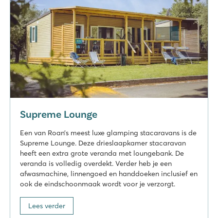
Op slechts 8 autominuten van pretpark de Efteling
Marvilla Parks Friese Meren
Marvilla Parks Friese Meren
Nederland - - Friesland - Lemmer
★
★
★
★
8.4
Overzichtelijk binnenzwembad
Gezellig restaurant met fijn terras
Op loopafstand van het Slotermeer
Supreme Lounge
De Schatberg
De Schatberg
Een van Roan’s meest luxe glamping stacaravans is de
Nederland - - Limburg - Sevenum
Supreme Lounge. Deze drieslaapkamer stacaravan
heeft een extra grote veranda met loungebank. De
★
★
★
★
★
veranda is volledig overdekt. Verder heb je een
8.2
afwasmachine, linnengoed en handdoeken inclusief en
Zwembaden zowel binnen als buiten met glijbaan én zwemm
ook de eindschoonmaak wordt voor je verzorgt.
Uitgebreid entertainmentprogramma én binnenspeeltuin
Gelegen aan de prachtige Noord-Limburgse Peel
Lees verder
De Twee Bruggen