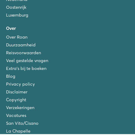
Oostenrijk
★
★
★
★
Luxemburg
8.7
Mooi buitenbad en overdekt zwembad
Over
Direct aan de Atlantische kust
Op 15 minuten rijden van de middeleeuwse stad Guérande
Over Roan
Duurzaamheid
L'Ideal
L'Ideal
Reisvoorwaarden
Frankrijk - Midden-Frankrijk - Annecy - Lathuile
Veel gestelde vragen
Extra's bij te boeken
★
★
★
★
8.9
Blog
Zwembadcomplex met maar liefst 5 glijbanen
Privacy policy
Omgeven door een prachtig natuurlandschap
Disclaimer
Op loopafstand van het meer van Annecy
Copyright
Alannia Els Prats
Verzekeringen
Alannia Els Prats
Vacatures
Spanje - - Costa Dorada - Montroig del Camp
San Vito/Cisano
★
★
★
★
La Chapelle