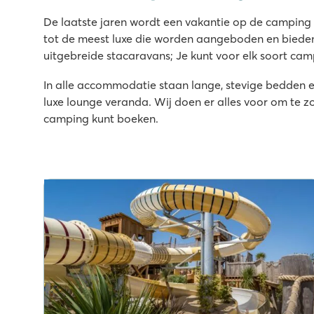
★
★
★
★
De laatste jaren wordt een vakantie op de campin
8.8
tot de meest luxe die worden aangeboden en bieden 
Nieuw waterpark in 2026: Primero Waterland!
uitgebreide stacaravans; Je kunt voor elk soort cam
Culinair genot met maar liefst 4 restaurants
In alle accommodatie staan lange, stevige bedden 
Ontdek de historie van Grado
luxe lounge veranda. Wij doen er alles voor om te zo
La Grande Métairie
camping kunt boeken.
La Grande Métairie
Frankrijk - Noord-Frankrijk - Bretagne - Carnac
★
★
★
★
★
8.7
Zwemparadijs met binnenbad en lazy river
Gave tokkelbaan & boomklimparcours
Zeilschool in de buurt
Le Castellas
Le Castellas
Frankrijk - Zuid-Frankrijk - Languedoc-Roussillon - Sète