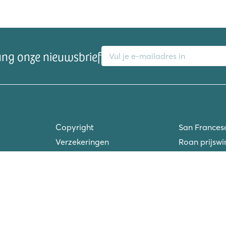
E-mailadres
ang onze nieuwsbrief
de
Copyright
San Frances
Verzekeringen
Roan prijswi
Vacatures
Vriendenkort
gen
San Vito/Cisano
Groepsvakan
accommodat
ken
La Chapelle
Nieuwe camp
Ca'Savio
40 jaar Roa
Piantelle