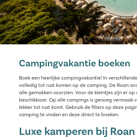
Marina di Venezia
Marina di Venezia
Campingvakantie boeken
Italië - Noord-Italië - Adriatische kust - Cavallino
★
★
★
★
★
Boek een heerlijke campingvakantie! In verschillend
9.4
volledig tot rust komen op de camping. De Roan ac
Groot aquapark met maar liefst 10 zwembaden
alle gemakken voorzien. Voor de kleintjes zijn er o
Accommodaties op ruime, schaduwrijke plaatsen
beschikbaar. Op alle campings is genoeg vermaak voo
Vlakbij de gezellige badplaats Lido di Jesolo
lekker tot rust komt. Gebruik de filters op deze pa
camping te vinden en deze direct te boeken.
Tenuta Primero
Tenuta Primero
Luxe kamperen bij Roan
Italië - Noord-Italië - Adriatische kust - Grado