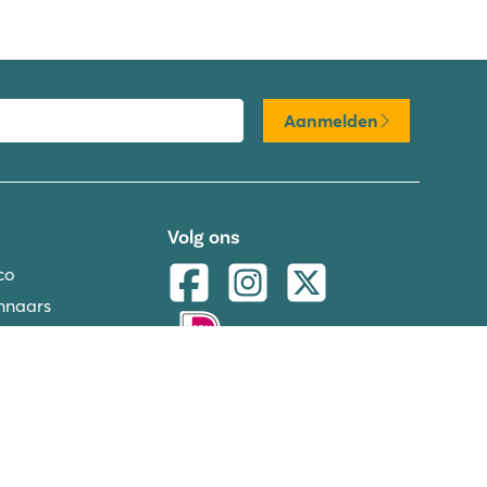
Aanmelden
Volg ons
co
nnaars
ing!
ties (>10
ies)
ings in 2026!
n