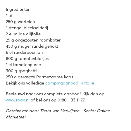
Ingrediënten
1 ui
250 g wortelen
1 stengel bleekselderij
2 el milde olijfolie
25 g ongezouten roomboter
450 g mager rundergehakt
6 el runderbouillon
800 g tomatenblokjes
1 el tomatenpuree
300 g spaghetti
250 g geraspte Parmezaanse kaas
Bekijk ons volledige
campingaanbod in Italië
Benieuwd naar ons complete aanbod? Kijk dan op
www.roan.nl
of bel ons op 0180 - 33 11 77.
Geschreven door Thom van Herwijnen - Senior Online
Marketeer