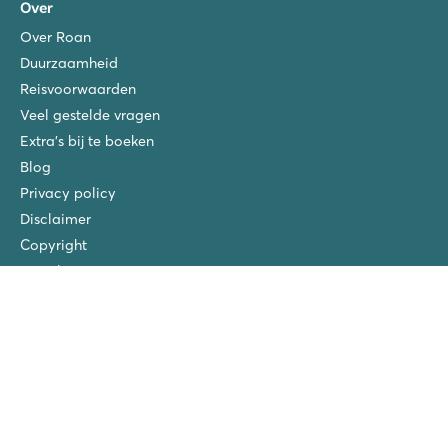
Over
Over Roan
Duurzaamheid
Reisvoorwaarden
Veel gestelde vragen
Extra's bij te boeken
Blog
Privacy policy
Disclaimer
Copyright
Verzekeringen
Vacatures
San Vito/Cisano
La Chapelle
Ca'Savio
Piantelle
Spiaggia e Mare