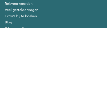
Reisvoorwaarden
Veel gestelde vragen
Extra's bij te boeken
Blog
Privacy policy
Disclaimer
Copyright
Verzekeringen
Vacatures
San Vito/Cisano
La Chapelle
Ca'Savio
Piantelle
Spiaggia e Mare
San Francesco
Roan prijswinnaars
Vriendenkorting!