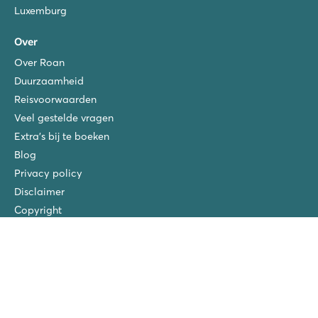
Luxemburg
Over
Over Roan
Duurzaamheid
Reisvoorwaarden
Veel gestelde vragen
Extra's bij te boeken
Blog
Privacy policy
Disclaimer
Copyright
Verzekeringen
Vacatures
San Vito/Cisano
La Chapelle
Ca'Savio