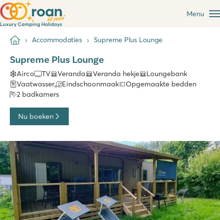
Menu
Accommodaties
Supreme Plus Lounge
Supreme Plus Lounge
Airco
TV
Veranda
Veranda hekje
Loungebank
Vaatwasser
Eindschoonmaak
Opgemaakte bedden
2 badkamers
Nu boeken