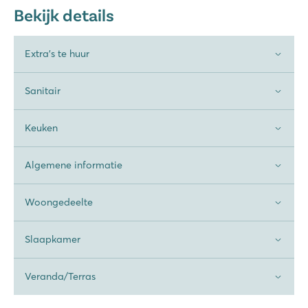
Bekijk details
Extra's te huur
Sanitair
Keuken
Algemene informatie
Woongedeelte
Slaapkamer
Veranda/Terras