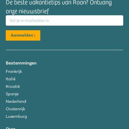
De beste vakantietips van Roan? Ontvang
onze nieuwsbrief
mailadres
Aanmelden
Bestemmingen
Frankrijk
Italië
Kroatië
Spanje
Nederland
Oostenrijk
Luxemburg
Over