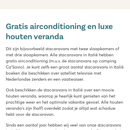
hu Eraclea Mare
hu Eraclea Mare
Gratis airconditioning en luxe
Italië - Noord-Italië - Adriatische kust - Eraclea Mare
houten veranda
★
★
★
★
★
Nieuw: Waterpark met glijbanen van wel 90.000 m2
Stacaravans in autovrije, sfeervolle straatjes
Dit zijn bijvoorbeeld stacaravans met twee slaapkamers of
Vlakbij het bekende Venetië, Murano en Burano
met drie slaapkamers. Alle stacaravans in Italië hebben
gratis airconditioning (m.u.v. de stacaravans op camping
Pra'delle Torri
Ca'Savio). Je kunt zelfs een groot aantal stacaravans in Italië
Pra'delle Torri
boeken die beschikken over satelliet televisie met
Italië - Noord-Italië - Adriatische kust - Caorle
Nederlandse zenders en een vaatwasser.
★
★
★
★
Ook beschikken de stacaravans in Italië over een mooie
9.1
houten veranda, waarop je heerlijk kunt genieten van het
Enorm zwemparadijs van ruim 36.000 m² met gave glijbanen
prachtige weer en het optimale vakantie gevoel. Alle houten
Een mini pretpark met diverse speeltoestellen
veranda's zijn (half) overdekt zodat je altijd wat schaduw
Neem het campingtreintje naar Caorle
hebt voor de stacaravan.
hu Park Albatros village
Sinds een aantal jaar hebben wij veel van onze stacaravans
hu Park Albatros village