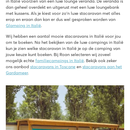
in Italië voorzien van een luxe lounge veranda. De veranda is
Italië - Midden- en Zuid-Italië - Toscane - San Vincenzo
dan geheel overdekt en uitgerust met een luxe loungebank
met kussens. Als je kiest voor zo'n luxe stacaravan met alles
★
★
★
★
erop en eraan dan kan er dus wel gesproken worden van
8.9
Glamping in Italië
.
3 grote ondiepe lagunebaden met brede glijbaan
Het heerlijke strand op loopafstand
Wij hebben een aantal mooie stacaravans in Italië voor jou
Bezoek het gezellige San Vincenzo
om te boeken. Na het bekijken van de luxe campings in Italië
kun je zien welke stacaravan in Italië je op de camping van
Bella Italia
jouw keuze kunt boeken. Bij Roan selecteren wij zoveel
Bella Italia
mogelijk echte
familiecampings in Italië
. Bekijk ook zeker
Italië - Noord-Italië - Gardameer - Peschiera del Garda
ons aanbod
stacaravans in Toscane
en
stacaravans aan het
★
★
Gardameer
★
★
.
8.4
Groot zwembadcomplex met wel 8 zwembaden
Pretpark Gardaland om de hoek en topfaciliteiten voor iede
Leuke restaurants met uitzicht over Gardameer
Cisano/San Vito
Cisano/San Vito
Italië - Noord-Italië - Gardameer - Cisano