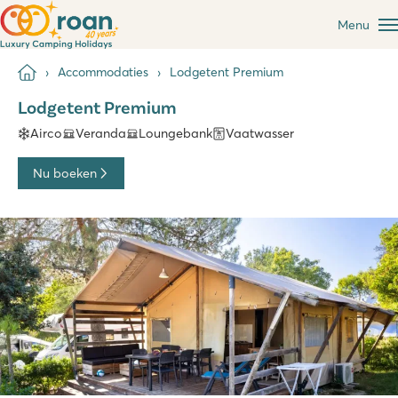
Menu
Accommodaties
Lodgetent Premium
Lodgetent Premium
Airco
Veranda
Loungebank
Vaatwasser
Nu boeken