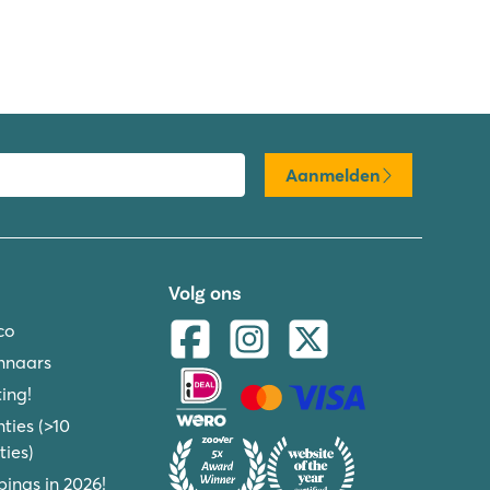
Aanmelden
Volg ons
co
nnaars
ing!
ties (>10
ies)
ings in 2026!