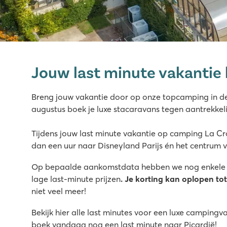
La Croix du Vieux Pont
La Croix du Vieux Pont
Jouw last minute vakantie b
Frankrijk - Noord-Frankrijk - Picardië - Berny Rivière
★
★
★
★
★
Breng jouw vakantie door op onze topcamping in de 
7.9
augustus boek je luxe stacaravans tegen aantrekkelij
Leuk overdekt zwembad met lange glijbanen
Stacaravans staan op ruime grasrijke plaatsen
Tijdens jouw last minute vakantie op camping La Cro
Gelegen aan de Aisne rivier
dan een uur naar Disneyland Parijs én het centrum v
Op bepaalde aankomstdata hebben we nog enkele c
lage last-minute prijzen
. Je korting kan oplopen to
niet veel meer!
Bekijk hier alle last minutes voor een luxe campingv
boek vandaag nog een last minute naar Picardië!