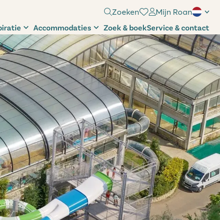
Zoeken
Mijn Roan
piratie
Accommodaties
Zoek & boek
Service & contact