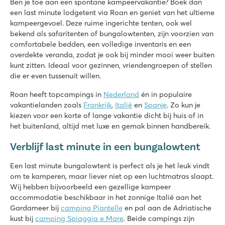
Ben je toe aan een spontane kampeervakantie? Boek dan
8.2
een last minute lodgetent via Roan en geniet van het ultieme
Zwembaden zowel binnen als buiten met glijbaan én zwemm
kampeergevoel. Deze ruime ingerichte tenten, ook wel
Uitgebreid entertainmentprogramma én binnenspeeltuin
bekend als safaritenten of bungalowtenten, zijn voorzien van
Gelegen aan de prachtige Noord-Limburgse Peel
comfortabele bedden, een volledige inventaris en een
overdekte veranda, zodat je ook bij minder mooi weer buiten
L'Ideal
kunt zitten. Ideaal voor gezinnen, vriendengroepen of stellen
L'Ideal
die er even tussenuit willen.
Frankrijk - Midden-Frankrijk - Annecy - Lathuile
Roan heeft topcampings in
Nederland
én in populaire
★
★
★
★
vakantielanden zoals
Frankrijk
,
Italië
en
Spanje
. Zo kun je
8.8
kiezen voor een korte of lange vakantie dicht bij huis of in
Zwembadcomplex met maar liefst 5 glijbanen
het buitenland, altijd met luxe en gemak binnen handbereik.
Omgeven door een prachtig natuurlandschap
Op loopafstand van het meer van Annecy
Verblijf last minute in een bungalowtent
hu Norcenni Girasole village
Een last minute bungalowtent is perfect als je het leuk vindt
hu Norcenni Girasole village
om te kamperen, maar liever niet op een luchtmatras slaapt.
Italië - Midden- en Zuid-Italië - Toscane - Figline Valdarno
Wij hebben bijvoorbeeld een gezellige kampeer
★
★
★
★
accommodatie beschikbaar in het zonnige Italië aan het
8.8
Gardameer bij
camping Piantelle
en pal aan de Adriatische
2 grote zwembadcomplexen met lagunebad
kust bij
camping Spiaggia e Mare
. Beide campings zijn