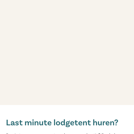
De Schatberg
De Schatberg
Last minute lodgetent huren?
Nederland - - Limburg - Sevenum
★
★
★
★
★