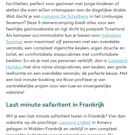
faciliteiten, perfect voor gezinnen met jonge kinderen of
La Rocca Manerba
stellen die even willen ontsnappen aan de dagelijkse drukte.
La Rocca Manerba
Wat dacht je van
camping De Schatberg
in het Limburgse
Italië - Noord-Italië - Gardameer - Manerba del Garda
Sevenum? Deze 5-sterrencamping biedt alles voor een
★
★
★
★
heerlijke gezinsvakantie en ligt dicht bij pretpark Toverland.
8.9
Als kampeer accommodatie kun je kiezen voor
lodgetent
Leuk zwembad aan grasligweide met ligbedden
Summer
voor maximaal vijf personen met een overdekte
Tenten in de schaduw vlakbij het zwembad
veranda, een compleet ingerichte keuken, eigen douche en
De mooie plaats Montinelle ligt op loopafstand
toilet, en comfortabele slaapcabines met comfortabele
bedden. En als je met zes personen verblijft, dan is
lodgetent
Valamar Camping Lanterna
Holiday
met drie ruime slaapcabines, een keuken, een grote
Valamar Camping Lanterna
leefruimte en een overdekte veranda, dé perfecte keuze. Met
Kroatië - Kroatische kust - Istrië - Poreč
een last minute-boeking via Roan profiteer je van
aantrekkelijke prijzen voor een luxe en onvergetelijke
★
★
★
★
vakantie!
8.6
Groot zwembadcomplex met meerdere glijbanen
Last minute safaritent in Frankrijk
Accommodaties vlakbij familiezwembad
20 autominuten van Poreč
Wil je een last minute safaritent huren in Frankrijk? Vier dan
vakantie op de prachtige
camping L’Idéal
in Annecy
Bijela Uvala
gelegen in Midden-Frankrijk en verblijf in een compleet
Bijela Uvala