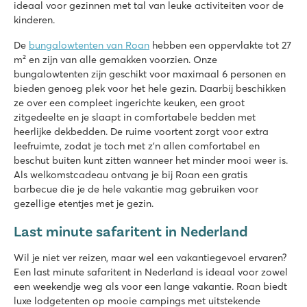
Eindeloos sport en speelplezier op de camping
ideaal voor gezinnen met tal van leuke activiteiten voor de
Bezoek de steden Siena, Pisa en Lucca
kinderen.
Okay Lido
De
bungalowtenten van Roan
hebben een oppervlakte tot 27
Okay Lido
m² en zijn van alle gemakken voorzien. Onze
Italië - Noord-Italië - Lago Maggiore - Lisanza Sesto Calende
bungalowtenten zijn geschikt voor maximaal 6 personen en
bieden genoeg plek voor het hele gezin. Daarbij beschikken
★
★
★
★
ze over een compleet ingerichte keuken, een groot
6.8
zitgedeelte en je slaapt in comfortabele bedden met
Leuk zwembad met een overzichtelijk kinderbad
heerlijke dekbedden. De ruime voortent zorgt voor extra
Perfecte ligging directaan het Lago Maggiore
leefruimte, zodat je toch met z'n allen comfortabel en
Ga een dagje naar het rustige Ortameer
beschut buiten kunt zitten wanneer het minder mooi weer is.
Als welkomstcadeau ontvang je bij Roan een gratis
Zaton Holiday Resort
barbecue die je de hele vakantie mag gebruiken voor
Zaton Holiday Resort
gezellige etentjes met je gezin.
Kroatië - Kroatische kust - Dalmatië - Zadar
Last minute safaritent in Nederland
★
★
★
★
8.4
Wil je niet ver reizen, maar wel een vakantiegevoel ervaren?
Twee zwembaden, volop glijbaanplezier
Een last minute safaritent in Nederland is ideaal voor zowel
Winkelpromenade met restaurants op de camping
een weekendje weg als voor een lange vakantie. Roan biedt
Op loopafstand van het pittoreske dorpje Nin
luxe lodgetenten op mooie campings met uitstekende