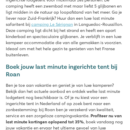
ingerichte lodgetent voor maximaal zes personen. De
Kroatië - Kroatische kust - Istrië - Poreč
camping heeft een zwembad met maar liefst 5 glijbanen en
ligt midden in de natuur op loopafstand van het meer. Ga je
★
★
★
★
liever naar Zuid-Frankrijk? Huur dan een luxe last minute
8.8
safaritent bij
camping Le Sérignan
in Languedoc-Roussillon.
3 mooie zwembadcomplexen met nieuwe glijbanen
Deze camping ligt dicht bij het strand en heeft een apart
Leuke restaurants en barretjes op de camping
kinderbad en spectaculaire glijbanen. Je verblijft in een luxe
Toeristentreintje naar het leuke dorpje Porec
kampeer accommodatie die van alle gemakken is voorzien.
Valkanela
Ideaal om met het hele gezin te genieten van het Franse
Valkanela
buitenleven.
Kroatië - Kroatische kust - Istrië - Vrsar
Boek jouw last minute ingerichte tent bij
★
★
★
★
Roan
8.6
Groot zwembadcomplex met 3 mooie zwembaden
Ben je toe aan vakantie en geniet je van luxe kamperen?
Goed grillrestaurant en pizzeria op de camping
Bekijk dan het actuele aanbod en ontdek welke last minute
Op 10 minuten van aquapark ‘Aquacolors’
lodgetent nog beschikbaar is. Of je nu kiest voor een
ingerichte tent in Nederland of op zoek bent naar een
Rubicone
zonbestemming: bij Roan ben je verzekerd van kwaliteit,
Rubicone
service en een zorgeloze campingvakantie.
Profiteer nu van
Italië - Noord-Italië - Adriatische kust - Savignano Mare
last minute kortingen oplopend tot 35%
, boek vandaag nog
jouw vakantie en ervaar het ultieme gevoel van luxe
★
★
★
★